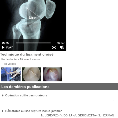
Technique du ligament croisé
Par le docteur Nicolas Lefevre
+ de videos
Les dernières publications
Opération coiffe des rotateurs
.
Hématome cuisse rupture ischio-jambier
N. LEFEVRE
-
Y. BOHU
-
A. GEROMETTA
-
S. HERMAN