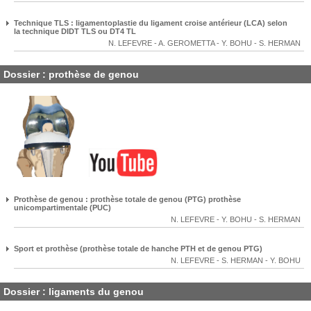
Technique TLS : ligamentoplastie du ligament croise antérieur (LCA) selon
la technique DIDT TLS ou DT4 TL
N. LEFEVRE
-
A. GEROMETTA
-
Y. BOHU
-
S. HERMAN
Dossier : prothèse de genou
Prothèse de genou : prothèse totale de genou (PTG) prothèse
unicompartimentale (PUC)
N. LEFEVRE
-
Y. BOHU
-
S. HERMAN
Sport et prothèse (prothèse totale de hanche PTH et de genou PTG)
N. LEFEVRE
-
S. HERMAN
-
Y. BOHU
Dossier : ligaments du genou