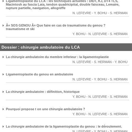
Ligamentoplastie du LCA : les techniques actuelles : DIDT, KJ, DT4 TLS,
Macintosh au fascia Lata, tendon quadricipital, double faisceau, Lemaire,
rupture partielle, navigation, allogreffe
N. LEFEVRE
-
Y. BOHU
-
S. HERMAN
Â« SOS GENOU Â» Que faire en cas de traumatisme du genou ?
traumatisme et ski
Y. BOHU
-
N. LEFEVRE
-
S. HERMAN
Dossier : chirurgie ambulatoire du LCA
La chirurgie ambulatoire du membre inferieur : la ligamentoplastie
N. LEFEVRE
-
S. HERMAN
-
Y. BOHU
Ligamentoplastie du genou en ambulatoire
N. LEFEVRE
-
Y. BOHU
-
S. HERMAN
La chirurgie ambulatoire : définition, historique
Y. BOHU
-
N. LEFEVRE
-
S. HERMAN
Pourquoi propose t on une chirurgie ambulatoire ?
Y. BOHU
-
N. LEFEVRE
-
S. HERMAN
La chirurgie ambulatoire de la ligamentoplastie du genou : le déroulement.
N. LEFEVRE
-
Y. BOHU
-
S. HERMAN