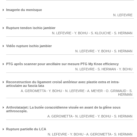
Imagerie du menisque
N. LEFEVRE
Rupture tendon ischio jambier
N. LEFEVRE
-
Y. BOHU
-
S. KLOUCHE
-
S. HERMAN
Vidéo rupture ischio jambier
N. LEFEVRE
-
Y. BOHU
-
S. HERMAN
PTG après scanner pour ancillaire sur mesure PTG My Knee efficiency
N. LEFEVRE
-
S. HERMAN
-
Y. BOHU
Reconstruction du ligament croisé antérieur avec plastie extra et intra-
articulaire au fascia lata
A. GEROMETTA
-
Y. BOHU
-
N. LEFEVRE
-
A. MEYER
-
O. GRIMAUD
-
S.
HERMAN
Arthrolatarjet: La butée coracoïdienne vissée en avant de la glène sous
arthroscopie.
A. GEROMETTA
-
N. LEFEVRE
-
Y. BOHU
-
S. HERMAN
Rupture partielle du LCA
N. LEFEVRE
-
Y. BOHU
-
A. GEROMETTA
-
S. HERMAN