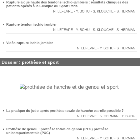
Rupture aigüe haute des tendons ischio-jambiers : résultats cliniques des
patients opérés à la Clinique du Sport Paris
N. LEFEVRE
-
Y. BOHU
-
S. KLOUCHE
-
S. HERMAN
Rupture tendon ischio jambier
N. LEFEVRE
-
Y. BOHU
-
S. KLOUCHE
-
S. HERMAN
Vidéo rupture ischio jambier
N. LEFEVRE
-
Y. BOHU
-
S. HERMAN
Dossier : prothèse et sport
La pratique du judo après prothèse totale de hanche est-elle possible ?
N. LEFEVRE
-
S. HERMAN
-
Y. BOHU
Prothèse de genou : prothèse totale de genou (PTG) prothèse
unicompartimentale (PUC)
N. LEFEVRE
-
Y. BOHU
-
S. HERMAN