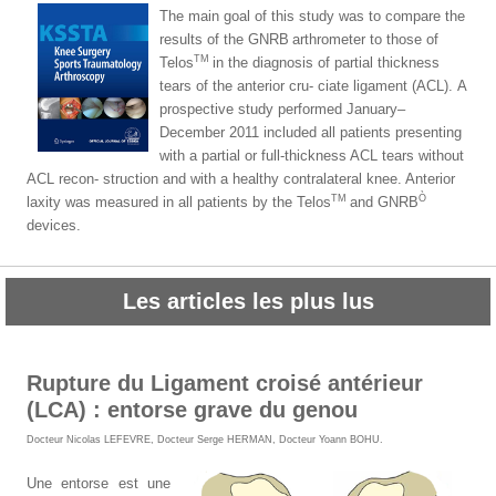
The main goal of this study was to compare the
results of the GNRB
arthrometer to those of
TM
Telos
in the diagnosis of partial thickness
tears of the anterior cru- ciate ligament (ACL).
A
prospective study performed January–
December 2011 included all patients presenting
with a partial or full-thickness ACL tears without
ACL recon- struction and with a healthy contralateral knee. Anterior
TM
Ò
laxity was measured in all patients by the Telos
and GNRB
devices.
Les articles les plus lus
Rupture du Ligament croisé antérieur
(LCA) : entorse grave du genou
Docteur Nicolas LEFEVRE
,
Docteur Serge HERMAN
,
Docteur Yoann BOHU
.
Une entorse est une