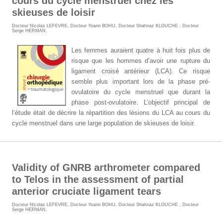
cours du cycle menstruel chez les
skieuses de loisir
Docteur Nicolas LEFEVRE
,
Docteur Yoann BOHU
,
Docteur Shahnaz KLOUCHE
,
Docteur
Serge HERMAN
.
Les femmes auraient quatre à huit fois plus de
risque que les hommes d’avoir une rupture du
ligament croisé antérieur (LCA). Ce risque
semble plus important lors de la phase pré-
ovulatoire du cycle menstruel que durant la
phase post-ovulatoire. L’objectif principal de
l’étude était de décrire la répartition des lésions du LCA au cours du
cycle menstruel dans une large population de skieuses de loisir.
Validity of GNRB arthrometer compared
to Telos in the assessment of partial
anterior cruciate ligament tears
Docteur Nicolas LEFEVRE
,
Docteur Yoann BOHU
,
Docteur Shahnaz KLOUCHE
,
Docteur
Serge HERMAN
.