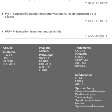
Y. GUGLIELMETTI
PRP - concentrés plaquettaires Informations sur le déroulement de la
séance
Y. GUGLIELMETTI
PRP– Présentation injection tendon achille
Y. GUGLIELMETTI
Accueil
Imagerie
Traitements
GENOU
COUDE
Anatomie
HANCHE
EPAULE
Pathologie
GENOU
HANCHE
HANCHE
CHEVILLE
GENOU
GENOU
AUTRES
CHEVILLE
CHEVILLE
EPAULE
AUTRES
EPAULE
Rééducation
GENOU
EPAULE
AUTRES
Sport et Santé
Coeur et entraÃ®nement
Prothèse et sport
Traumatologie
Sportif de haut niveau
Nutrition
Sport et entraÃ®nement