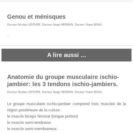
Genou et ménisques
Docteur Nicolas LEFEVRE
,
Docteur Serge HERMAN
,
Docteur Yoann BOHU
.
.
A lire aussi ...
Anatomie du groupe musculaire ischio-
jambier: les 3 tendons ischio-jambiers.
Docteur Nicolas LEFEVRE
,
Docteur Serge HERMAN
,
Docteur Yoann BOHU
.
Le groupe musculaire ischio-jambier comprend trois muscles de la
région postérieure de la cuisse :
le muscle biceps fémoral (longue portion)
le muscle semi-tendineux
le muscle semi-membraneux.