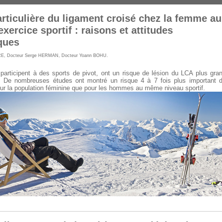
particulière du ligament croisé chez la femme au
exercice sportif : raisons et attitudes
ques
RE
,
Docteur Serge HERMAN
,
Docteur Yoann BOHU
.
articipent à des sports de pivot, ont un risque de lésion du LCA plus gra
 De nombreuses études ont montré un risque 4 à 7 fois plus important 
ur la population féminine que pour les hommes au même niveau sportif.