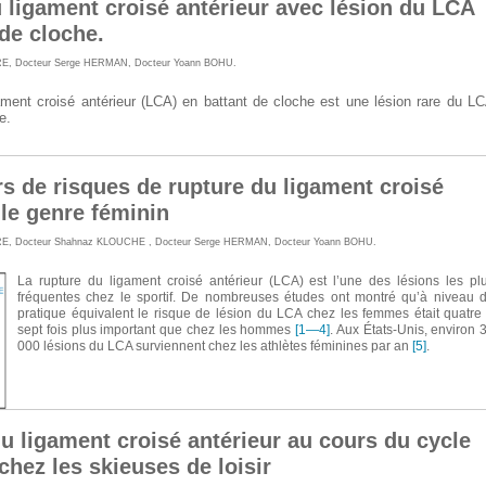
 ligament croisé antérieur avec lésion du LCA
 de cloche.
RE
,
Docteur Serge HERMAN
,
Docteur Yoann BOHU
.
ament croisé antérieur (LCA) en battant de cloche est une lésion rare du L
e.
rs de risques de rupture du ligament croisé
 le genre féminin
RE
,
Docteur Shahnaz KLOUCHE
,
Docteur Serge HERMAN
,
Docteur Yoann BOHU
.
La rupture du ligament croisé antérieur (LCA) est l’une des lésions les pl
fréquentes chez le sportif. De nombreuses études ont montré qu’à niveau 
pratique équivalent le risque de lésion du LCA chez les femmes était quatre
sept fois plus important que chez les hommes
[1—4]
. Aux États-Unis, environ 
000 lésions du LCA surviennent chez les athlètes féminines par an
[5]
.
u ligament croisé antérieur au cours du cycle
chez les skieuses de loisir