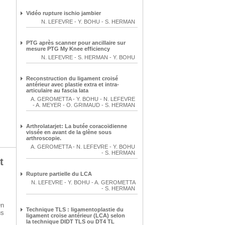
Vidéo rupture ischio jambier
N. LEFEVRE
-
Y. BOHU
-
S. HERMAN
PTG après scanner pour ancillaire sur
mesure PTG My Knee efficiency
N. LEFEVRE
-
S. HERMAN
-
Y. BOHU
Reconstruction du ligament croisé
antérieur avec plastie extra et intra-
articulaire au fascia lata
A. GEROMETTA
-
Y. BOHU
-
N. LEFEVRE
-
A. MEYER
-
O. GRIMAUD
-
S. HERMAN
Arthrolatarjet: La butée coracoïdienne
vissée en avant de la glène sous
arthroscopie.
A. GEROMETTA
-
N. LEFEVRE
-
Y. BOHU
-
S. HERMAN
t
Rupture partielle du LCA
N. LEFEVRE
-
Y. BOHU
-
A. GEROMETTA
-
S. HERMAN
n
Technique TLS : ligamentoplastie du
us
ligament croise antérieur (LCA) selon
la technique DIDT TLS ou DT4 TL