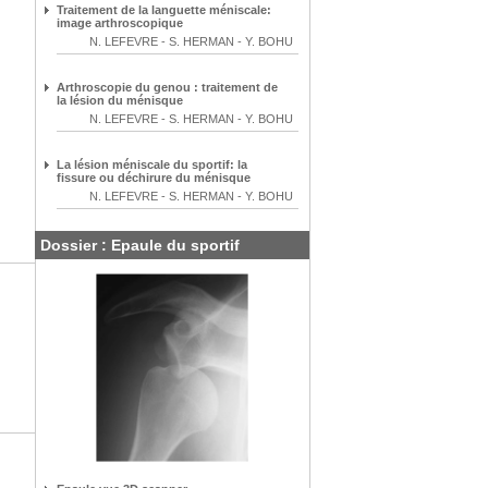
Traitement de la languette méniscale:
image arthroscopique
N. LEFEVRE
-
S. HERMAN
-
Y. BOHU
Arthroscopie du genou : traitement de
la lésion du ménisque
N. LEFEVRE
-
S. HERMAN
-
Y. BOHU
La lésion méniscale du sportif: la
fissure ou déchirure du ménisque
N. LEFEVRE
-
S. HERMAN
-
Y. BOHU
Dossier : Epaule du sportif