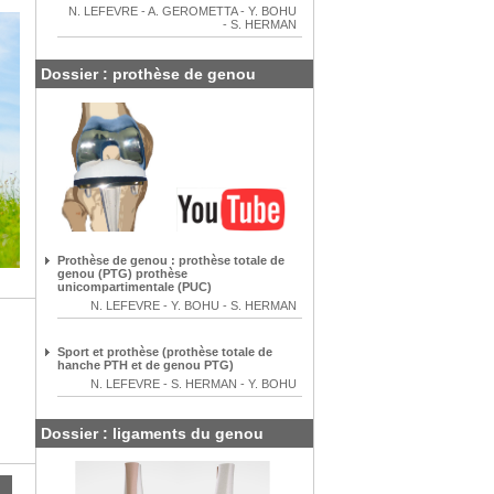
N. LEFEVRE
-
A. GEROMETTA
-
Y. BOHU
-
S. HERMAN
Dossier : prothèse de genou
Prothèse de genou : prothèse totale de
genou (PTG) prothèse
unicompartimentale (PUC)
N. LEFEVRE
-
Y. BOHU
-
S. HERMAN
Sport et prothèse (prothèse totale de
hanche PTH et de genou PTG)
N. LEFEVRE
-
S. HERMAN
-
Y. BOHU
Dossier : ligaments du genou