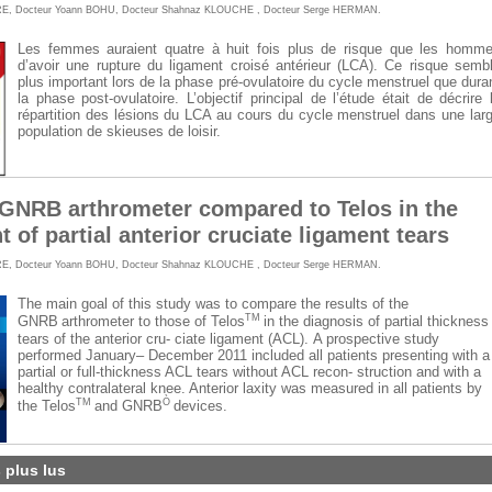
RE
,
Docteur Yoann BOHU
,
Docteur Shahnaz KLOUCHE
,
Docteur Serge HERMAN
.
Les femmes auraient quatre à huit fois plus de risque que les homm
d’avoir une rupture du ligament croisé antérieur (LCA). Ce risque semb
plus important lors de la phase pré-ovulatoire du cycle menstruel que dura
la phase post-ovulatoire. L’objectif principal de l’étude était de décrire 
répartition des lésions du LCA au cours du cycle menstruel dans une lar
population de skieuses de loisir.
f GNRB arthrometer compared to Telos in the
 of partial anterior cruciate ligament tears
RE
,
Docteur Yoann BOHU
,
Docteur Shahnaz KLOUCHE
,
Docteur Serge HERMAN
.
The main goal of this study was to compare the results of the
TM
GNRB
arthrometer to those of Telos
in the diagnosis of partial thickness
tears of the anterior cru- ciate ligament (ACL).
A prospective study
performed January– December 2011 included all patients presenting with a
partial or full-thickness ACL tears without ACL recon- struction and with a
healthy contralateral knee. Anterior laxity was measured in all patients by
TM
Ò
the Telos
and GNRB
devices.
s plus lus