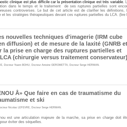
nostic clinique est plus difficile car la présentation clinique est très variable.
lution dans le temps et le traitement
de ses ruptures partielles sont enco
euses controverses. Le but de cet article est de clarifier les définitions, 
e et les stratégies thérapeutiques devant ces ruptures partielles du LCA. (lire 
es nouvelles techniques d'imagerie (IRM cube
en diffusion) et de mesure de la laxité (GNRB e
 la prise en charge des ruptures partielles et
 LCA (chirurgie versus traitement conservateur
RE
,
Docteur Yoann BOHU
,
Docteur Antoine GEROMETTA
,
Docteur Serge HERMAN
.
NOU Â» Que faire en cas de traumatisme du
aumatisme et ski
octeur Nicolas LEFEVRE
,
Docteur Serge HERMAN
.
ou est une articulation majeure de la marche, sa prise en charge doit êt
 pour éviter des séquelles.