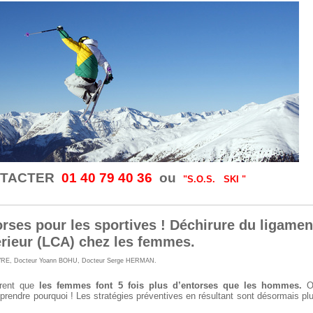
NTACTER
01 40 79 40 36
ou
"S.O.S. SKI "
orses pour les sportives ! Déchirure du ligamen
érieur (LCA) chez les femmes.
VRE
,
Docteur Yoann BOHU
,
Docteur Serge HERMAN
.
rent que
les femmes font 5 fois plus d’entorses que les hommes.
O
ndre pourquoi ! Les stratégies préventives en résultant sont désormais pl