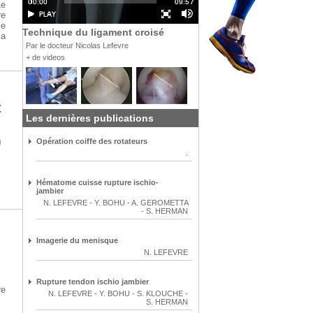
Le
re
le
Technique du ligament croisé
la
Par le docteur Nicolas Lefevre
+ de videos
t
Les dernières publications
)
Opération coiffe des rotateurs
.
Hématome cuisse rupture ischio-
jambier
N. LEFEVRE
-
Y. BOHU
-
A. GEROMETTA
-
S. HERMAN
Imagerie du menisque
N. LEFEVRE
Rupture tendon ischio jambier
re
N. LEFEVRE
-
Y. BOHU
-
S. KLOUCHE
-
S. HERMAN