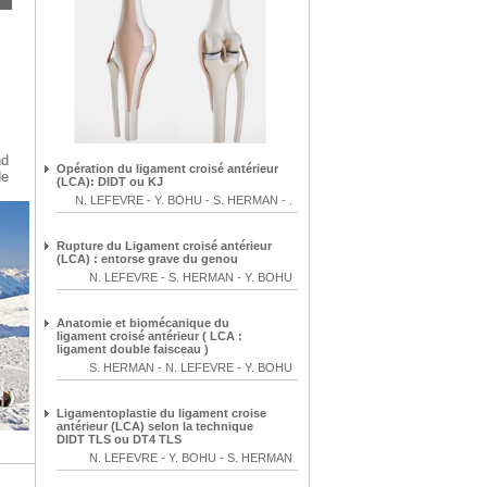
nd
Opération du ligament croisé antérieur
de
(LCA): DIDT ou KJ
N. LEFEVRE
-
Y. BOHU
-
S. HERMAN
-
.
Rupture du Ligament croisé antérieur
(LCA) : entorse grave du genou
N. LEFEVRE
-
S. HERMAN
-
Y. BOHU
Anatomie et biomécanique du
ligament croisé antérieur ( LCA :
ligament double faisceau )
S. HERMAN
-
N. LEFEVRE
-
Y. BOHU
Ligamentoplastie du ligament croise
antérieur (LCA) selon la technique
DIDT TLS ou DT4 TLS
N. LEFEVRE
-
Y. BOHU
-
S. HERMAN