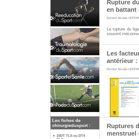
Rupture du
en battant
Docteur Nicolas LEFEV
La rupture du lig
souvent méconnu
Les facteu
antérieur :
Docteur Nicolas LEFEV
Les fiches de
Ruptures d
chirurgiedusport :
menstruel 
DIDT TLS ou DT4