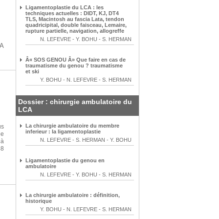
Ligamentoplastie du LCA : les
techniques actuelles : DIDT, KJ, DT4
TLS, Macintosh au fascia Lata, tendon
quadricipital, double faisceau, Lemaire,
rupture partielle, navigation, allogreffe
N. LEFEVRE
-
Y. BOHU
-
S. HERMAN
CA
Â« SOS GENOU Â» Que faire en cas de
traumatisme du genou ? traumatisme
et ski
Y. BOHU
-
N. LEFEVRE
-
S. HERMAN
Dossier : chirurgie ambulatoire du
LCA
La chirurgie ambulatoire du membre
us
inferieur : la ligamentoplastie
de
N. LEFEVRE
-
S. HERMAN
-
Y. BOHU
 à
38
Ligamentoplastie du genou en
ambulatoire
N. LEFEVRE
-
Y. BOHU
-
S. HERMAN
La chirurgie ambulatoire : définition,
historique
Y. BOHU
-
N. LEFEVRE
-
S. HERMAN