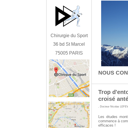
Chirurgie du Sport
36 bd St Marcel
75005 PARIS
NOUS CO
Trop d'ent
croisé ant
,
Docteur Nicolas LEFE
Les études mont
commence à compre
efficaces !