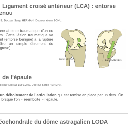
 Ligament croisé antérieur (LCA) : entorse
genou
RE
,
Docteur Serge HERMAN
,
Docteur Yoann BOHU
.
ne atteinte traumatique d'un ou
ts. Cette lésion traumatique va
nt (entorse bénigne) à la rupture
être un simple étirement du
grave).
 de l'épaule
octeur Nicolas LEFEVRE
,
Docteur Serge HERMAN
.
 un déboitement de l’articulation
qui est remise en place par un tiers. On
 lorsque l’on « réemboite » l’épaule.
téochondrale du dôme astragalien LODA