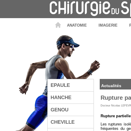
ANATOMIE
IMAGERIE
EPAULE
Actualités
Rupture pa
HANCHE
Docteur Nicolas LEFEV
GENOU
Rupture partiell
CHEVILLE
Les ruptures isol
fréquentes du ge