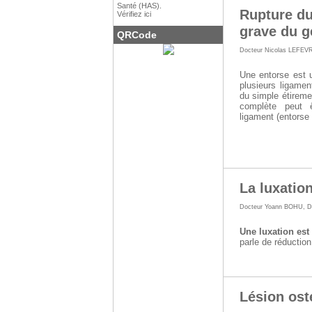
Santé (HAS).
Rupture du
Vérifiez ici
grave du 
QRCode
Docteur Nicolas LEFEV
Une entorse est u
plusieurs ligamen
du simple étireme
complète peut 
ligament (entorse 
La luxation
Docteur Yoann BOHU
,
D
Une luxation est
parle de réduction
Lésion os