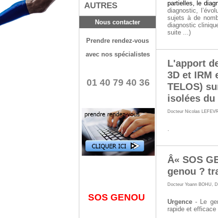
partielles, le diag
AUTRES
diagnostic, l’évo
sujets à de nombr
Nous contacter
diagnostic cliniqu
suite ...)
Prendre rendez-vous
avec nos spécialistes
L'apport d
3D et IRM 
01 40 79 40 36
TELOS) sur
isolées du
Docteur Nicolas LEFEV
.
Â« SOS GE
genou ? tr
Docteur Yoann BOHU
,
D
SOS GENOU
Urgence
- Le gen
rapide et efficace