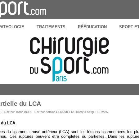
PATHOLOGIE
TRAITEMENTS
RÉÉDUCATION
SPORT E
rtielle du LCA
RE
,
Docteur Yoann BOHU
,
Docteur Antoine GEROMETTA
,
Docteur Serge HERMAN
.
e du LCA
ées du ligament croisé antérieur (LCA) sont les lésions ligamentaires les pl
nou. Ces ruptures peuvent être complètes ou partielles. Dans les ruptur