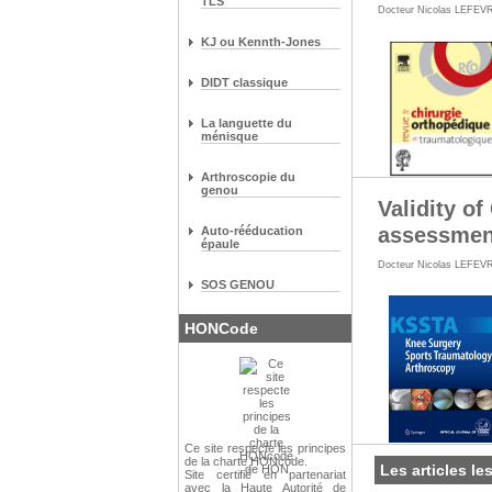
TLS
Docteur Nicolas LEFEV
KJ ou Kennth-Jones
DIDT classique
La languette du
ménisque
Arthroscopie du
genou
Validity o
assessment
Auto-rééducation
épaule
Docteur Nicolas LEFEV
SOS GENOU
HONCode
Ce site respecte les
principes
de la charte HONcode
.
Les articles le
Site certifié en partenariat
avec la Haute Autorité de