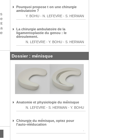
Pourquoi propose t on une chirurgie
ambulatoire ?
es
Y. BOHU
-
N. LEFEVRE
-
S. HERMAN
le
nt
la
La chirurgie ambulatoire de la
ge
ligamentoplastie du genou : le
déroulement.
N. LEFEVRE
-
Y. BOHU
-
S. HERMAN
Dossier : ménisque
Anatomie et physiologie du ménisque
N. LEFEVRE
-
S. HERMAN
-
Y. BOHU
Chirurgie du ménisque, optez pour
l'auto-rééducation
.