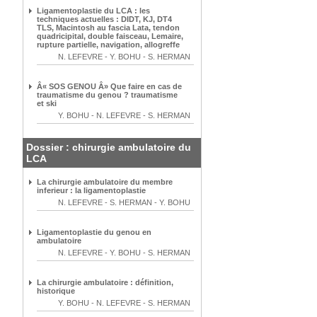
Ligamentoplastie du LCA : les
techniques actuelles : DIDT, KJ, DT4
TLS, Macintosh au fascia Lata, tendon
quadricipital, double faisceau, Lemaire,
rupture partielle, navigation, allogreffe
N. LEFEVRE
-
Y. BOHU
-
S. HERMAN
Â« SOS GENOU Â» Que faire en cas de
traumatisme du genou ? traumatisme
et ski
Y. BOHU
-
N. LEFEVRE
-
S. HERMAN
Dossier : chirurgie ambulatoire du
LCA
La chirurgie ambulatoire du membre
inferieur : la ligamentoplastie
N. LEFEVRE
-
S. HERMAN
-
Y. BOHU
Ligamentoplastie du genou en
ambulatoire
N. LEFEVRE
-
Y. BOHU
-
S. HERMAN
La chirurgie ambulatoire : définition,
historique
Y. BOHU
-
N. LEFEVRE
-
S. HERMAN