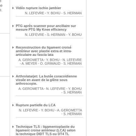
e
ne
Vidéo rupture ischio jambier
e.
N. LEFEVRE
-
Y. BOHU
-
S. HERMAN
PTG après scanner pour ancillaire sur
mesure PTG My Knee efficiency
N. LEFEVRE
-
S. HERMAN
-
Y. BOHU
Reconstruction du ligament croisé
antérieur avec plastie extra et intra-
articulaire au fascia lata
A. GEROMETTA
-
Y. BOHU
-
N. LEFEVRE
-
A. MEYER
-
O. GRIMAUD
-
S. HERMAN
Arthrolatarjet: La butée coracoïdienne
vissée en avant de la glène sous
arthroscopie.
A. GEROMETTA
-
N. LEFEVRE
-
Y. BOHU
-
S. HERMAN
Rupture partielle du LCA
N. LEFEVRE
-
Y. BOHU
-
A. GEROMETTA
-
S. HERMAN
Technique TLS : ligamentoplastie du
ligament croise antérieur (LCA) selon
la technique DIDT TLS ou DT4 TL