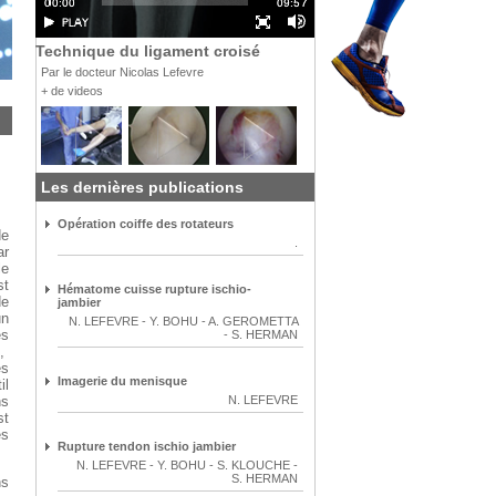
Technique du ligament croisé
Par le docteur Nicolas Lefevre
+ de videos
Les dernières publications
Opération coiffe des rotateurs
de
.
ar
le
st
Hématome cuisse rupture ischio-
de
jambier
un
N. LEFEVRE
-
Y. BOHU
-
A. GEROMETTA
es
-
S. HERMAN
,
es
Imagerie du menisque
il
ns
N. LEFEVRE
st
es
Rupture tendon ischio jambier
N. LEFEVRE
-
Y. BOHU
-
S. KLOUCHE
-
S. HERMAN
ns