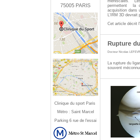
méniscales.
Le
75005 PARIS
permettent
la 
acquisition dans 
L’IRM 3D devrait 
Cet article décrit
Rupture du
Docteur Nicolas LEFEV
La rupture du lig
souvent méconnue
Clinique du sport Paris
Métro : Saint Marcel
Parking 6 rue de l'essai