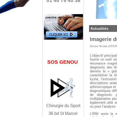
01 40 79 40 36
Actualités
Imagerie 
Docteur Nicolas LEFEV
L'objectif princip
fournir un outil u
SOS GENOU
résonance magnét
diagnostic des lé
devenu le « gol
caractériser la 
kyste, l’extrusio
descriptions anat
arthroscopique et
diagnostiques dif
de diagnostic p
multiplanaires peu
également utile e
Chirurgie du Sport
ou pour l’analyse
36 bd St Marcel
L'IRM reste la 