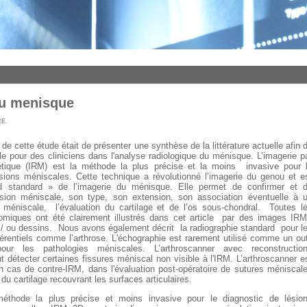
du menisque
RE
.
al de cette étude était de présenter une synthèse de la littérature actuelle afin 
tile pour des cliniciens dans l'analyse radiologique du ménisque. L’imagerie p
ique (IRM) est la méthode la plus précise et la moins
invasive pour 
sions méniscales. Cette technique a révolutionné l’imagerie du genou et e
d standard » de l’imagerie du ménisque. Elle permet de confirmer et 
lésion méniscale, son type, son extension, son association éventuelle à 
n méniscale,
l’évaluation du cartilage et de l’os sous-chondral.
Toutes l
omiques ont été clairement illustrés dans cet article
par des images IRM
 / ou dessins.
Nous avons également décrit
la radiographie standard
pour l
férentiels comme l’arthrose. L'échographie est rarement utilisé comme un out
our les pathologies méniscales. L’arthroscanner avec reconstructio
t détecter certaines fissures méniscal non visible à l'IRM. L’arthroscanner e
n cas de contre-IRM, dans l'évaluation post-opératoire de sutures méniscal
du cartilage recouvrant les surfaces articulaires.
méthode la plus précise et moins invasive pour le diagnostic de lésio