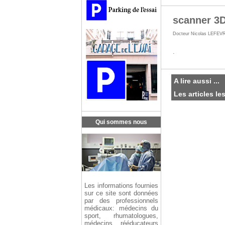
scanner 3
Docteur Nicolas LEFEV
.
A lire aussi ...
Les articles le
Qui sommes nous
Les informations fournies
sur ce site sont données
par des professionnels
médicaux: médecins du
sport, rhumatologues,
médecins rééducateurs