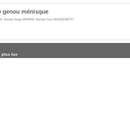
D genou ménisque
RE
,
Docteur Serge HERMAN
,
Docteur Yves GUGLIELMETTI
.
s plus lus