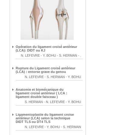
Opération du ligament croisé antérieur
(LCA): DIDT ou KJ
N. LEFEVRE
-
Y. BOHU
-
S. HERMAN
-
.
Rupture du Ligament croisé antérieur
(LCA) : entorse grave du genou
N. LEFEVRE
-
S. HERMAN
-
Y. BOHU
Anatomie et biomécanique du
ligament croisé antérieur ( LCA :
ligament double faisceau )
S. HERMAN
-
N. LEFEVRE
-
Y. BOHU
Ligamentoplastie du ligament croise
antérieur (LCA) selon la technique
DIDT TLS ou DT4 TLS
N. LEFEVRE
-
Y. BOHU
-
S. HERMAN