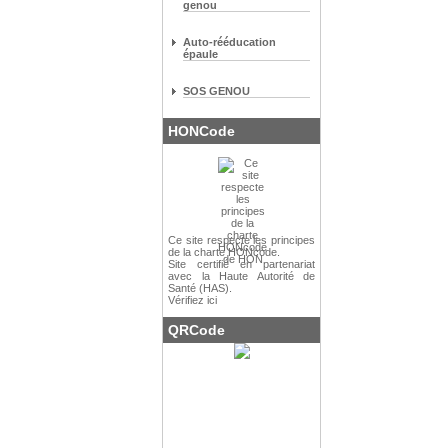
genou
Auto-rééducation
épaule
SOS GENOU
HONCode
Ce site respecte les
principes
de la charte HONcode
.
Site certifié en partenariat
avec la Haute Autorité de
Santé (HAS).
Vérifiez ici
QRCode