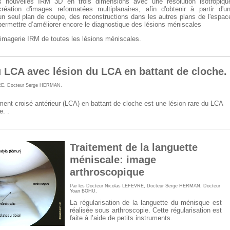
s nouvelles IRM 3D en trois dimensions avec une résolution isotropiqu
création d'images reformatées multiplanaires, afin d'obtenir à partir d'u
un seul plan de coupe, des reconstructions dans les autres plans de l'espac
permettre d’améliorer encore le diagnostique des lésions méniscales
 l'imagerie IRM de toutes les lésions méniscales.
 LCA avec lésion du LCA en battant de cloche.
RE
,
Docteur Serge HERMAN
.
ament croisé antérieur (LCA) en battant de cloche est une lésion rare du LCA
. .
Traitement de la languette
méniscale: image
arthroscopique
Par les
Docteur Nicolas LEFEVRE
,
Docteur Serge HERMAN
,
Docteur
Yoan BOHU
.
La régularisation de la languette du ménisque est
réalisée sous arthroscopie. Cette régularisation est
faite à l’aide de petits instruments.