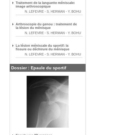
Traitement de la languette méniscale:
image arthroscopique
N. LEFEVRE
-
S. HERMAN
-
Y. BOHU
Arthroscopie du genou : traitement de
la lésion du ménisque
N. LEFEVRE
-
S. HERMAN
-
Y. BOHU
La lésion méniscale du sportif: la
fissure ou déchirure du ménisque
N. LEFEVRE
-
S. HERMAN
-
Y. BOHU
Dossier : Epaule du sportif