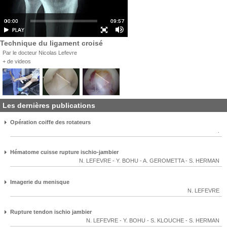
Technique du ligament croisé
Par le docteur Nicolas Lefevre
+ de videos
Les dernières publications
Opération coiffe des rotateurs
.
Hématome cuisse rupture ischio-jambier
N. LEFEVRE
-
Y. BOHU
-
A. GEROMETTA
-
S. HERMAN
Imagerie du menisque
N. LEFEVRE
Rupture tendon ischio jambier
N. LEFEVRE
-
Y. BOHU
-
S. KLOUCHE
-
S. HERMAN