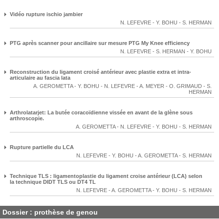
Vidéo rupture ischio jambier
N. LEFEVRE
-
Y. BOHU
-
S. HERMAN
PTG après scanner pour ancillaire sur mesure PTG My Knee efficiency
N. LEFEVRE
-
S. HERMAN
-
Y. BOHU
Reconstruction du ligament croisé antérieur avec plastie extra et intra-
articulaire au fascia lata
A. GEROMETTA
-
Y. BOHU
-
N. LEFEVRE
-
A. MEYER
-
O. GRIMAUD
-
S.
HERMAN
Arthrolatarjet: La butée coracoïdienne vissée en avant de la glène sous
arthroscopie.
A. GEROMETTA
-
N. LEFEVRE
-
Y. BOHU
-
S. HERMAN
Rupture partielle du LCA
N. LEFEVRE
-
Y. BOHU
-
A. GEROMETTA
-
S. HERMAN
Technique TLS : ligamentoplastie du ligament croise antérieur (LCA) selon
la technique DIDT TLS ou DT4 TL
N. LEFEVRE
-
A. GEROMETTA
-
Y. BOHU
-
S. HERMAN
Dossier : prothèse de genou