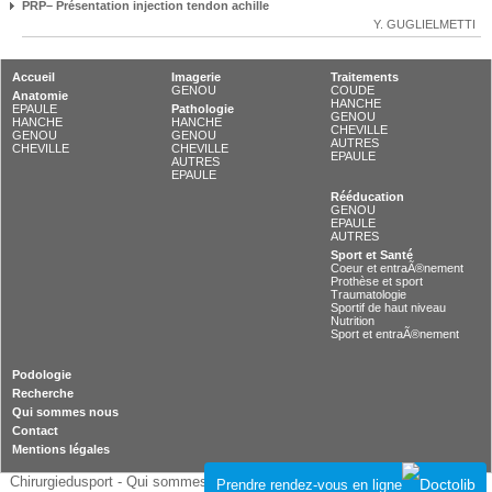
PRP– Présentation injection tendon achille
Y. GUGLIELMETTI
Accueil
Imagerie
Traitements
GENOU
COUDE
Anatomie
HANCHE
EPAULE
Pathologie
GENOU
HANCHE
HANCHE
CHEVILLE
GENOU
GENOU
AUTRES
CHEVILLE
CHEVILLE
EPAULE
AUTRES
EPAULE
Rééducation
GENOU
EPAULE
AUTRES
Sport et Santé
Coeur et entraÃ®nement
Prothèse et sport
Traumatologie
Sportif de haut niveau
Nutrition
Sport et entraÃ®nement
Podologie
Recherche
Qui sommes nous
Contact
Mentions légales
Chirurgiedusport -
Qui sommes nous
-
Nous contacter
-
Mentions légales
-
Prendre rendez-vous en ligne