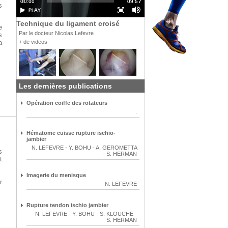
s
Technique du ligament croisé
e
Par le docteur Nicolas Lefevre
s
+ de videos
a
Les dernières publications
Opération coiffe des rotateurs
.
Hématome cuisse rupture ischio-
jambier
N. LEFEVRE
-
Y. BOHU
-
A. GEROMETTA
s
-
S. HERMAN
t
Imagerie du menisque
r
N. LEFEVRE
Rupture tendon ischio jambier
N. LEFEVRE
-
Y. BOHU
-
S. KLOUCHE
-
S. HERMAN