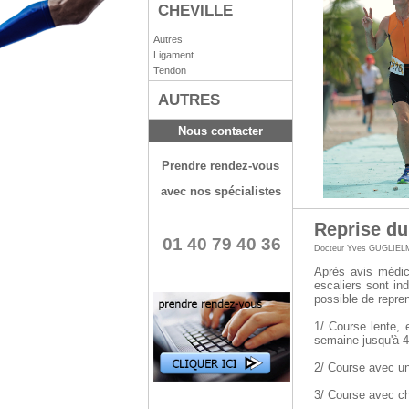
CHEVILLE
Autres
Ligament
Tendon
AUTRES
Nous contacter
Prendre rendez-vous
avec nos spécialistes
Reprise du
01 40 79 40 36
Docteur Yves GUGLIEL
Après avis médic
escaliers sont ind
possible de repren
1/ Course lente, 
semaine jusqu'à 4
2/ Course avec un
3/ Course avec c