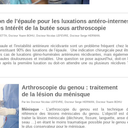
on de l'épaule pour les luxations antéro-interne
es Intérêt de la butée sous arthroscopie
METTA
,
Docteur Yoann BOHU
,
Docteur Nicolas LEFEVRE
,
Docteur Serge HERMAN
.
aule et l'instabilité antérieure récidivante sont un problème fréquent chez l
onstituant 90% des luxations de l’épaule. Une indication chirurgicale peut êt
s cas de luxations gléno-humérales antérieures récidivantes, mais égaleme
aules douloureuses et instables. Une question se pose aujourd’hui, doit-on 
 après la première luxation ou doit-on attendre une ou plusieurs récidives 
Arthroscopie du genou : traitement
de la lésion du ménisque
Par les
Docteur Nicolas LEFEVRE
,
Docteur Serge HERMAN
, Docteur Yoann BOHU
Ménisque
- L’arthroscopie du genou est la technique 
référence des lésions méniscales du genou. L’objectif est 
traiter la lésion méniscale (déchirure, fissure, languette, anse 
seau …) en étant le moins traumatique possible pour le genou 
le plus conservateur pour le ménisque.