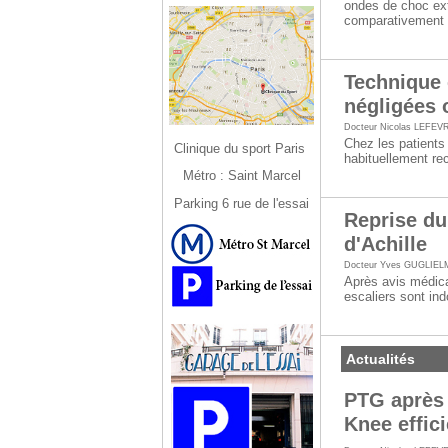
ondes de choc ext
comparativement 
Technique 
négligées o
Docteur Nicolas LEFEV
Chez les patients 
Clinique du sport Paris
habituellement re
Métro : Saint Marcel
Parking 6 rue de l'essai
Reprise du 
d'Achille
Docteur Yves GUGLIEL
Après avis médica
escaliers sont ind
Actualités
PTG après 
Knee effic