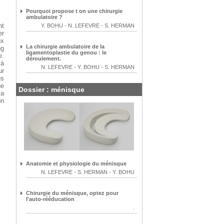
Pourquoi propose t on une chirurgie
ambulatoire ?
nt
Y. BOHU
-
N. LEFEVRE
-
S. HERMAN
er
ux
La chirurgie ambulatoire de la
ng
ligamentoplastie du genou : le
e.
déroulement.
 à
N. LEFEVRE
-
Y. BOHU
-
S. HERMAN
ur
ns
ne
Dossier : ménisque
la
on
Anatomie et physiologie du ménisque
N. LEFEVRE
-
S. HERMAN
-
Y. BOHU
Chirurgie du ménisque, optez pour
l'auto-rééducation
.