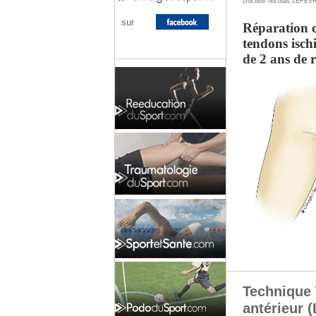
Docteur Nicolas LEFEV
sur
Réparation c
tendons ischi
de 2 ans de 
Technique 
antérieur 