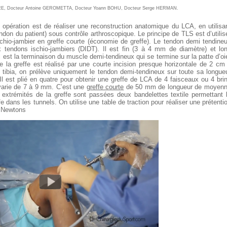
RE
,
Docteur Antoine GEROMETTA
,
Docteur Yoann BOHU
,
Docteur Serge HERMAN
.
te opération est de réaliser une reconstruction anatomique du LCA, en utilisa
ndon du patient) sous contrôle arthroscopique. Le principe de TLS est d’utilis
chio-jambier en greffe courte (économie de greffe). Le tendon demi tendine
x tendons ischio-jambiers (DIDT). Il est fin (3 à 4 mm de diamètre) et lo
l est la terminaison du muscle demi-tendineux qui se termine sur la patte d’oi
 la greffe est réalisé par une courte incision presque horizontale de 2 cm
u tibia, on prélève uniquement le tendon demi-tendineux sur toute sa longue
 Il est plié en quatre pour obtenir une greffe de LCA de 4 faisceaux ou 4 bri
varie de 7 à 9 mm. C’est une
greffe courte
de 50 mm de longueur de moyen
 extrémités de la greffe sont passées deux bandelettes textile permettant 
ffe dans les tunnels. On utilise une table de traction pour réaliser une prétenti
0 Newtons