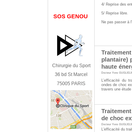
4/ Reprise des en
5/ Reprise libre.
SOS GENOU
Ne pas passer à l'
Traitement
plantaire)
Chirurgie du Sport
haute éner
Docteur Yves GUGLIEL
36 bd St Marcel
L’efficacité du t
75005 PARIS
ondes de choc ext
travers une étude
Traitement
de choc ex
Docteur Yves GUGLIEL
L'efficacité du tr