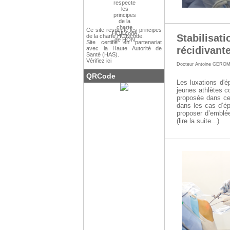
Ce site respecte les
principes
Stabilisati
de la charte HONcode
.
Site certifié en partenariat
récidivant
avec la Haute Autorité de
Santé (HAS).
Vérifiez ici
Docteur Antoine GERO
QRCode
Les luxations d'ép
jeunes athlètes c
proposée dans ce
dans les cas d’ép
proposer d’emblée
(lire la suite...)