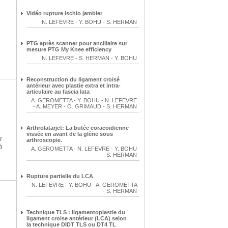
Vidéo rupture ischio jambier
N. LEFEVRE
-
Y. BOHU
-
S. HERMAN
PTG après scanner pour ancillaire sur
mesure PTG My Knee efficiency
N. LEFEVRE
-
S. HERMAN
-
Y. BOHU
Reconstruction du ligament croisé
antérieur avec plastie extra et intra-
articulaire au fascia lata
A. GEROMETTA
-
Y. BOHU
-
N. LEFEVRE
-
A. MEYER
-
O. GRIMAUD
-
S. HERMAN
Arthrolatarjet: La butée coracoïdienne
vissée en avant de la glène sous
r
arthroscopie.
à
A. GEROMETTA
-
N. LEFEVRE
-
Y. BOHU
-
S. HERMAN
Rupture partielle du LCA
N. LEFEVRE
-
Y. BOHU
-
A. GEROMETTA
-
S. HERMAN
Technique TLS : ligamentoplastie du
ligament croise antérieur (LCA) selon
la technique DIDT TLS ou DT4 TL