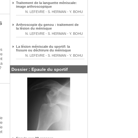
Traitement de la languette méniscale:
image arthroscopique
N. LEFEVRE
-
S. HERMAN
-
Y. BOHU
s
Arthroscopie du genou : traitement de
la lésion du ménisque
N. LEFEVRE
-
S. HERMAN
-
Y. BOHU
La lésion méniscale du sportif: la
es
fissure ou déchirure du ménisque
re
N. LEFEVRE
-
S. HERMAN
-
Y. BOHU
nt
la
?
Dossier : Epaule du sportif
de
de
de
et