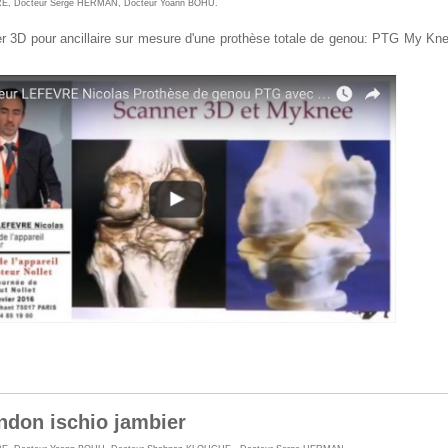
RE
,
Docteur Serge HERMAN
,
Docteur Yoann BOHU
.
 3D pour ancillaire sur mesure d'une prothèse totale de genou: PTG My Kn
ndon ischio jambier