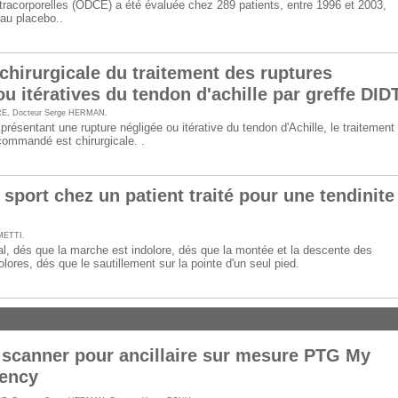
racorporelles (ODCE) a été évaluée chez 289 patients, entre 1996 et 2003,
au placebo..
chirurgicale du traitement des ruptures
u itératives du tendon d'achille par greffe DIDT
RE
,
Docteur Serge HERMAN
.
présentant une rupture négligée ou itérative du tendon d'Achille, le traitement
commandé est chirurgicale. .
sport chez un patient traité pour une tendinite
METTI
.
l, dés que la marche est indolore, dés que la montée et la descente des
olores, dés que le sautillement sur la pointe d'un seul pied.
scanner pour ancillaire sur mesure PTG My
iency