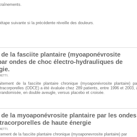
traînements.
étape suivante si la précédente réveille des douleurs.
 de la fasciite plantaire (myoaponévrosite
 par ondes de choc électro-hydrauliques de
gie.
METTI
.
raitement de la fasciite plantaire chronique (myoaponévrosite plantaire) pa
racorporelles (ODCE) a été évaluée chez 289 patients, entre 1996 et 2003, 
 randomisée, en double aveugle, versus placebo et croisée.
 de la myoaponévrosite plantaire par les ondes
tracorporelles de haute énergie
METTI
.
aitement de la fasciite plantaire chronique (myoaponevrosite plantaire) par