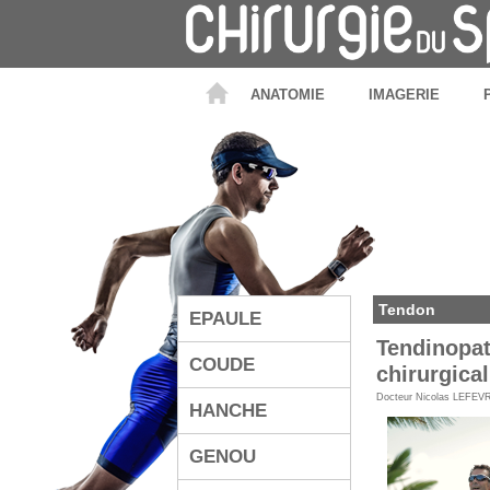
ANATOMIE
IMAGERIE
Tendon
EPAULE
Tendinopat
COUDE
chirurgica
Docteur Nicolas LEFEV
HANCHE
GENOU