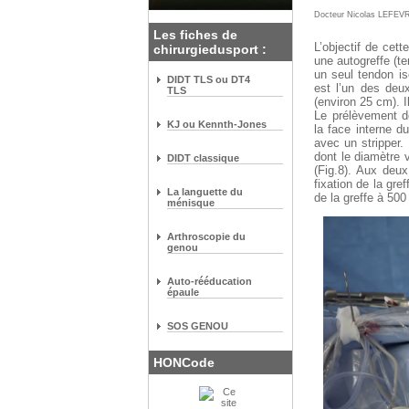
Docteur Nicolas LEFEV
Les fiches de
L’objectif de cet
chirurgiedusport :
une autogreffe (te
un seul tendon is
DIDT TLS ou DT4
est l’un des deu
TLS
(environ 25 cm). I
Le prélèvement de
KJ ou Kennth-Jones
la face interne d
avec un stripper.
dont le diamètre 
DIDT classique
(Fig.8). Aux deux
fixation de la gre
La languette du
de la greffe à 50
ménisque
Arthroscopie du
genou
Auto-rééducation
épaule
SOS GENOU
HONCode