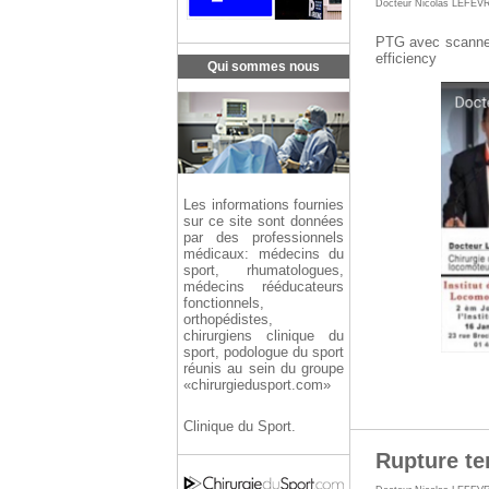
Docteur Nicolas LEFEV
PTG avec scanner
efficiency
Qui sommes nous
Les informations fournies
sur ce site sont données
par des professionnels
médicaux: médecins du
sport, rhumatologues,
médecins rééducateurs
fonctionnels,
orthopédistes,
chirurgiens clinique du
sport, podologue du sport
réunis au sein du groupe
«chirurgiedusport.com»
Clinique du Sport.
Rupture te