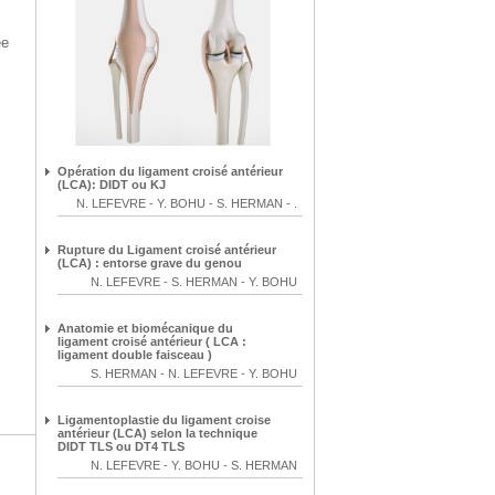
ee
Opération du ligament croisé antérieur
(LCA): DIDT ou KJ
N. LEFEVRE
-
Y. BOHU
-
S. HERMAN
-
.
Rupture du Ligament croisé antérieur
(LCA) : entorse grave du genou
N. LEFEVRE
-
S. HERMAN
-
Y. BOHU
Anatomie et biomécanique du
ligament croisé antérieur ( LCA :
ligament double faisceau )
S. HERMAN
-
N. LEFEVRE
-
Y. BOHU
Ligamentoplastie du ligament croise
antérieur (LCA) selon la technique
DIDT TLS ou DT4 TLS
N. LEFEVRE
-
Y. BOHU
-
S. HERMAN