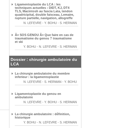
Ligamentoplastie du LCA : les
techniques actuelles : DIDT, KJ, DT4
TLS, Macintosh au fascia Lata, tendon
quadricipital, double faisceau, Lemaire,
rupture partielle, navigation, allogreffe
N. LEFEVRE
-
Y. BOHU
-
S. HERMAN
Â« SOS GENOU Â» Que faire en cas de
traumatisme du genou ? traumatisme
et ski
Y. BOHU
-
N. LEFEVRE
-
S. HERMAN
Dossier : chirurgie ambulatoire du
LCA
La chirurgie ambulatoire du membre
inferieur : la ligamentoplastie
N. LEFEVRE
-
S. HERMAN
-
Y. BOHU
Ligamentoplastie du genou en
ambulatoire
N. LEFEVRE
-
Y. BOHU
-
S. HERMAN
La chirurgie ambulatoire : définition,
historique
Y. BOHU
-
N. LEFEVRE
-
S. HERMAN