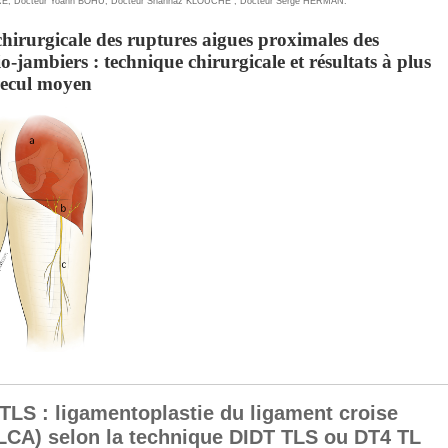
RE
,
Docteur Yoann BOHU
,
Docteur Shahnaz KLOUCHE
,
Docteur Serge HERMAN
.
hirurgicale des ruptures aigues proximales des
o-jambiers : technique chirurgicale et résultats à plus
recul moyen
TLS : ligamentoplastie du ligament croise
(LCA) selon la technique DIDT TLS ou DT4 TL