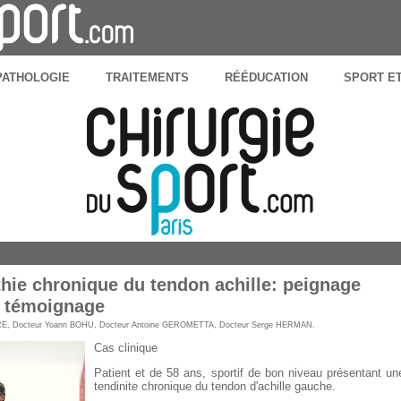
PATHOLOGIE
TRAITEMENTS
RÉÉDUCATION
SPORT E
hie chronique du tendon achille: peignage
l témoignage
RE
,
Docteur Yoann BOHU
,
Docteur Antoine GEROMETTA
,
Docteur Serge HERMAN
.
Cas clinique
Patient et de 58 ans, sportif de bon niveau présentant un
tendinite chronique du tendon d'achille gauche.