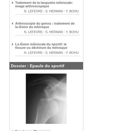
Traitement de la languette méniscale:
image arthroscopique
N. LEFEVRE
-
S. HERMAN
-
Y. BOHU
Arthroscopie du genou : traitement de
la lésion du ménisque
N. LEFEVRE
-
S. HERMAN
-
Y. BOHU
La lésion méniscale du sportif: la
fissure ou déchirure du ménisque
N. LEFEVRE
-
S. HERMAN
-
Y. BOHU
Dossier : Epaule du sportif