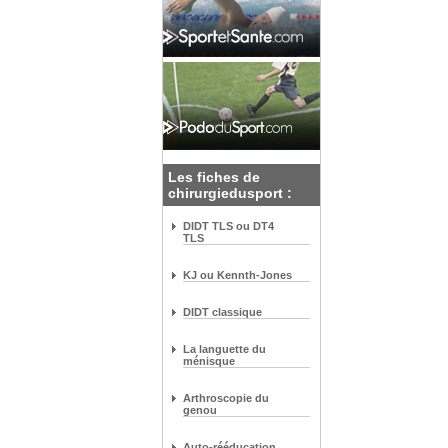
Les fiches de
chirurgiedusport :
DIDT TLS ou DT4
TLS
KJ ou Kennth-Jones
DIDT classique
La languette du
ménisque
Arthroscopie du
genou
Auto-rééducation