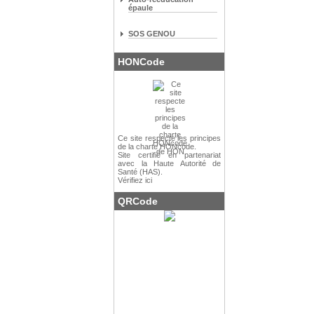
épaule
SOS GENOU
HONCode
Ce site respecte les
principes
de la charte HONcode
.
Site certifié en partenariat
avec la Haute Autorité de
Santé (HAS).
Vérifiez ici
QRCode