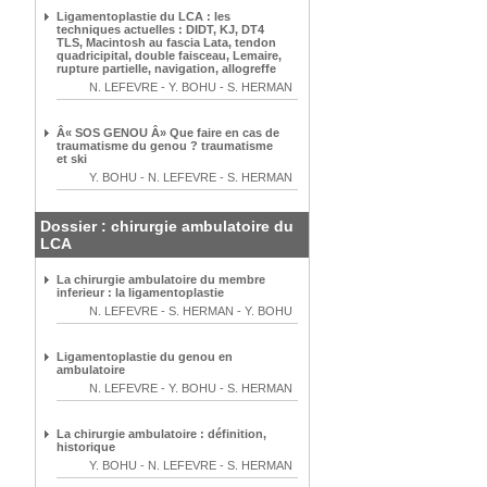
Ligamentoplastie du LCA : les
techniques actuelles : DIDT, KJ, DT4
TLS, Macintosh au fascia Lata, tendon
quadricipital, double faisceau, Lemaire,
rupture partielle, navigation, allogreffe
N. LEFEVRE
-
Y. BOHU
-
S. HERMAN
Â« SOS GENOU Â» Que faire en cas de
traumatisme du genou ? traumatisme
et ski
Y. BOHU
-
N. LEFEVRE
-
S. HERMAN
Dossier : chirurgie ambulatoire du
LCA
La chirurgie ambulatoire du membre
inferieur : la ligamentoplastie
N. LEFEVRE
-
S. HERMAN
-
Y. BOHU
Ligamentoplastie du genou en
ambulatoire
N. LEFEVRE
-
Y. BOHU
-
S. HERMAN
La chirurgie ambulatoire : définition,
historique
Y. BOHU
-
N. LEFEVRE
-
S. HERMAN