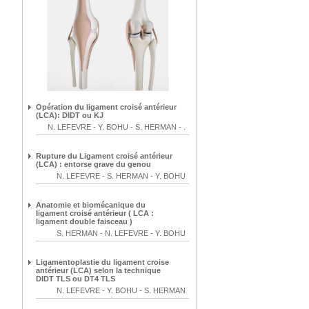
Opération du ligament croisé antérieur
(LCA): DIDT ou KJ
N. LEFEVRE
-
Y. BOHU
-
S. HERMAN
-
.
Rupture du Ligament croisé antérieur
(LCA) : entorse grave du genou
N. LEFEVRE
-
S. HERMAN
-
Y. BOHU
Anatomie et biomécanique du
ligament croisé antérieur ( LCA :
ligament double faisceau )
S. HERMAN
-
N. LEFEVRE
-
Y. BOHU
Ligamentoplastie du ligament croise
antérieur (LCA) selon la technique
DIDT TLS ou DT4 TLS
N. LEFEVRE
-
Y. BOHU
-
S. HERMAN