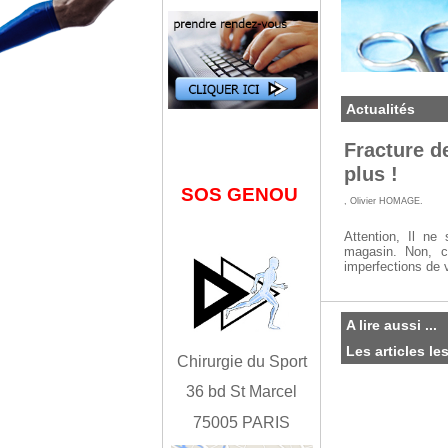
Actualités
Fracture de
plus !
SOS GENOU
,
Olivier HOMAGE
.
Attention, Il ne
magasin. Non, c
imperfections de 
A lire aussi ...
Les articles le
Chirurgie du Sport
36 bd St Marcel
75005 PARIS