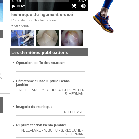
Technique du ligament croisé
Par le docteur Nicolas Lefevre
+ de videos
Les dernières publications
Opération coiffe des rotateurs
.
en
ux
Hématome cuisse rupture ischio-
jambier
N. LEFEVRE
-
Y. BOHU
-
A. GEROMETTA
-
S. HERMAN
Imagerie du menisque
N. LEFEVRE
Rupture tendon ischio jambier
N. LEFEVRE
-
Y. BOHU
-
S. KLOUCHE
-
S. HERMAN