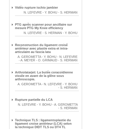
Vidéo rupture ischio jambier
N. LEFEVRE
-
Y. BOHU
-
S. HERMAN
PTG après scanner pour ancillaire sur
mesure PTG My Knee efficiency
N. LEFEVRE
-
S. HERMAN
-
Y. BOHU
Reconstruction du ligament croisé
antérieur avec plastie extra et intra-
articulaire au fascia lata
A. GEROMETTA
-
Y. BOHU
-
N. LEFEVRE
-
A. MEYER
-
O. GRIMAUD
-
S. HERMAN
Arthrolatarjet: La butée coracoïdienne
vissée en avant de la glène sous
arthroscopie.
A. GEROMETTA
-
N. LEFEVRE
-
Y. BOHU
-
S. HERMAN
Rupture partielle du LCA
N. LEFEVRE
-
Y. BOHU
-
A. GEROMETTA
-
S. HERMAN
Technique TLS : ligamentoplastie du
ligament croise antérieur (LCA) selon
la technique DIDT TLS ou DT4 TL