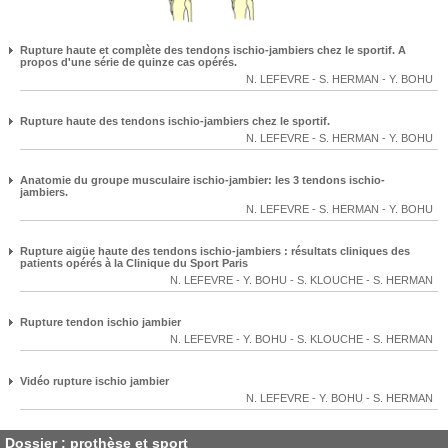
Rupture haute et complète des tendons ischio-jambiers chez le sportif. A
propos d'une série de quinze cas opérés.
N. LEFEVRE
-
S. HERMAN
-
Y. BOHU
Rupture haute des tendons ischio-jambiers chez le sportif.
N. LEFEVRE
-
S. HERMAN
-
Y. BOHU
Anatomie du groupe musculaire ischio-jambier: les 3 tendons ischio-
jambiers.
N. LEFEVRE
-
S. HERMAN
-
Y. BOHU
Rupture aigüe haute des tendons ischio-jambiers : résultats cliniques des
patients opérés à la Clinique du Sport Paris
N. LEFEVRE
-
Y. BOHU
-
S. KLOUCHE
-
S. HERMAN
Rupture tendon ischio jambier
N. LEFEVRE
-
Y. BOHU
-
S. KLOUCHE
-
S. HERMAN
Vidéo rupture ischio jambier
N. LEFEVRE
-
Y. BOHU
-
S. HERMAN
Dossier : prothèse et sport