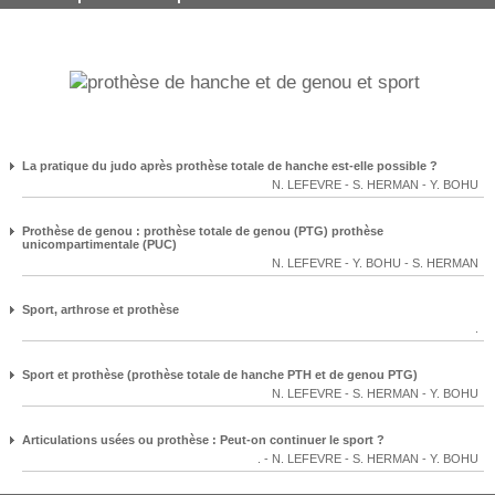
La pratique du judo après prothèse totale de hanche est-elle possible ?
N. LEFEVRE
-
S. HERMAN
-
Y. BOHU
Prothèse de genou : prothèse totale de genou (PTG) prothèse
unicompartimentale (PUC)
N. LEFEVRE
-
Y. BOHU
-
S. HERMAN
Sport, arthrose et prothèse
.
Sport et prothèse (prothèse totale de hanche PTH et de genou PTG)
N. LEFEVRE
-
S. HERMAN
-
Y. BOHU
Articulations usées ou prothèse : Peut-on continuer le sport ?
.
-
N. LEFEVRE
-
S. HERMAN
-
Y. BOHU