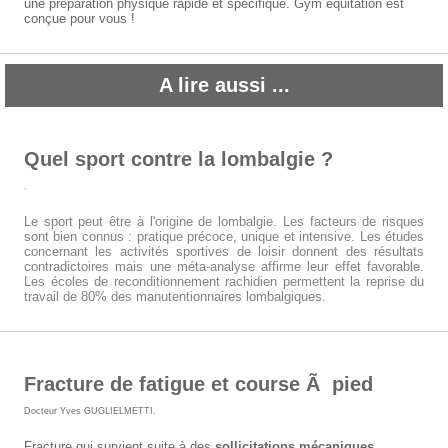
une préparation physique rapide et spécifique. Gym équitation est
conçue pour vous !
A lire aussi ...
Quel sport contre la lombalgie ?
.
Le sport peut être à l'origine de lombalgie. Les facteurs de risques
sont bien connus : pratique précoce, unique et intensive. Les études
concernant les activités sportives de loisir donnent des résultats
contradictoires mais une méta-analyse affirme leur effet favorable.
Les écoles de reconditionnement rachidien permettent la reprise du
travail de 80% des manutentionnaires lombalgiques.
Fracture de fatigue et course Ã pied
Docteur Yves GUGLIELMETTI
.
Fracture qui survient suite à des
sollicitations mécaniques