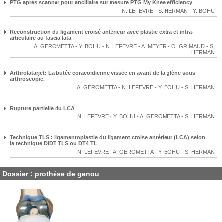
PTG après scanner pour ancillaire sur mesure PTG My Knee efficiency
N. LEFEVRE
-
S. HERMAN
-
Y. BOHU
Reconstruction du ligament croisé antérieur avec plastie extra et intra-
articulaire au fascia lata
A. GEROMETTA
-
Y. BOHU
-
N. LEFEVRE
-
A. MEYER
-
O. GRIMAUD
-
S.
HERMAN
Arthrolatarjet: La butée coracoïdienne vissée en avant de la glène sous
arthroscopie.
A. GEROMETTA
-
N. LEFEVRE
-
Y. BOHU
-
S. HERMAN
Rupture partielle du LCA
N. LEFEVRE
-
Y. BOHU
-
A. GEROMETTA
-
S. HERMAN
Technique TLS : ligamentoplastie du ligament croise antérieur (LCA) selon
la technique DIDT TLS ou DT4 TL
N. LEFEVRE
-
A. GEROMETTA
-
Y. BOHU
-
S. HERMAN
Dossier : prothèse de genou