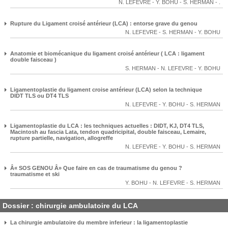
N. LEFEVRE
-
Y. BOHU
-
S. HERMAN
-
.
Rupture du Ligament croisé antérieur (LCA) : entorse grave du genou
N. LEFEVRE
-
S. HERMAN
-
Y. BOHU
Anatomie et biomécanique du ligament croisé antérieur ( LCA : ligament
double faisceau )
S. HERMAN
-
N. LEFEVRE
-
Y. BOHU
Ligamentoplastie du ligament croise antérieur (LCA) selon la technique
DIDT TLS ou DT4 TLS
N. LEFEVRE
-
Y. BOHU
-
S. HERMAN
Ligamentoplastie du LCA : les techniques actuelles : DIDT, KJ, DT4 TLS,
Macintosh au fascia Lata, tendon quadricipital, double faisceau, Lemaire,
rupture partielle, navigation, allogreffe
N. LEFEVRE
-
Y. BOHU
-
S. HERMAN
Â« SOS GENOU Â» Que faire en cas de traumatisme du genou ?
traumatisme et ski
Y. BOHU
-
N. LEFEVRE
-
S. HERMAN
Dossier : chirurgie ambulatoire du LCA
La chirurgie ambulatoire du membre inferieur : la ligamentoplastie