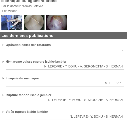
Technique du ligament croisé
Par le docteur Nicolas Lefevre
+ de videos
Les dernières publications
Opération coiffe des rotateurs
.
Hématome cuisse rupture ischio-jambier
N. LEFEVRE
-
Y. BOHU
-
A. GEROMETTA
-
S. HERMAN
Imagerie du menisque
N. LEFEVRE
Rupture tendon ischio jambier
N. LEFEVRE
-
Y. BOHU
-
S. KLOUCHE
-
S. HERMAN
Vidéo rupture ischio jambier
N. LEFEVRE
-
Y. BOHU
-
S. HERMAN