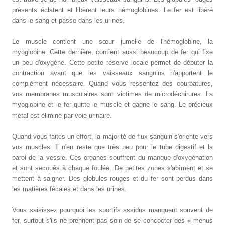
présents éclatent et libèrent leurs hémoglobines. Le fer est libéré
dans le sang et passe dans les urines.
Le muscle contient une sœur jumelle de l'hémoglobine, la
myoglobine. Cette dernière, contient aussi beaucoup de fer qui fixe
un peu d'oxygène. Cette petite réserve locale permet de débuter la
contraction avant que les vaisseaux sanguins n'apportent le
complément nécessaire. Quand vous ressentez des courbatures,
vos membranes musculaires sont victimes de microdéchirures. La
myoglobine et le fer quitte le muscle et gagne le sang. Le précieux
métal est éliminé par voie urinaire.
Quand vous faites un effort, la majorité de flux sanguin s'oriente vers
vos muscles. Il n'en reste que très peu pour le tube digestif et la
paroi de la vessie. Ces organes souffrent du manque d'oxygénation
et sont secoués à chaque foulée. De petites zones s'abîment et se
mettent à saigner. Des globules rouges et du fer sont perdus dans
les matières fécales et dans les urines.
Vous saisissez pourquoi les sportifs assidus manquent souvent de
fer, surtout s'ils ne prennent pas soin de se concocter des « menus