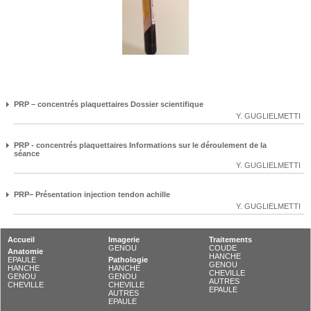
PRP – concentrés plaquettaires Dossier scientifique
Y. GUGLIELMETTI
PRP - concentrés plaquettaires Informations sur le déroulement de la
séance
Y. GUGLIELMETTI
PRP– Présentation injection tendon achille
Y. GUGLIELMETTI
Accueil
Imagerie
Traitements
GENOU
COUDE
Anatomie
HANCHE
EPAULE
Pathologie
GENOU
HANCHE
HANCHE
CHEVILLE
GENOU
GENOU
AUTRES
CHEVILLE
CHEVILLE
EPAULE
AUTRES
EPAULE