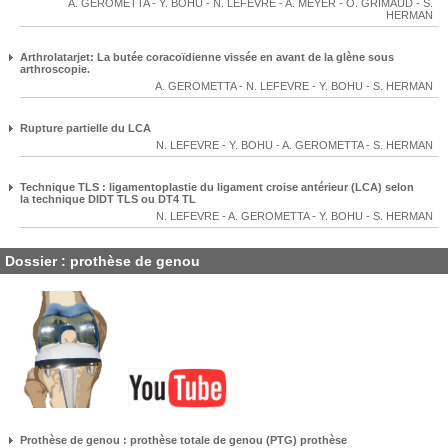
A. GEROMETTA
-
Y. BOHU
-
N. LEFEVRE
-
A. MEYER
-
O. GRIMAUD
-
S.
HERMAN
Arthrolatarjet: La butée coracoïdienne vissée en avant de la glène sous
arthroscopie.
A. GEROMETTA
-
N. LEFEVRE
-
Y. BOHU
-
S. HERMAN
Rupture partielle du LCA
N. LEFEVRE
-
Y. BOHU
-
A. GEROMETTA
-
S. HERMAN
Technique TLS : ligamentoplastie du ligament croise antérieur (LCA) selon
la technique DIDT TLS ou DT4 TL
N. LEFEVRE
-
A. GEROMETTA
-
Y. BOHU
-
S. HERMAN
Dossier : prothèse de genou
Prothèse de genou : prothèse totale de genou (PTG) prothèse