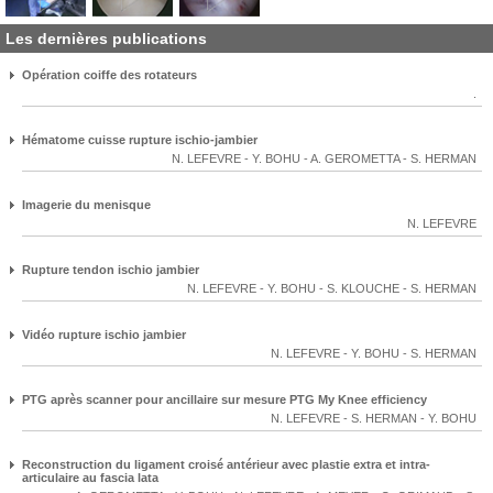
Les dernières publications
Opération coiffe des rotateurs
.
Hématome cuisse rupture ischio-jambier
N. LEFEVRE
-
Y. BOHU
-
A. GEROMETTA
-
S. HERMAN
Imagerie du menisque
N. LEFEVRE
Rupture tendon ischio jambier
N. LEFEVRE
-
Y. BOHU
-
S. KLOUCHE
-
S. HERMAN
Vidéo rupture ischio jambier
N. LEFEVRE
-
Y. BOHU
-
S. HERMAN
PTG après scanner pour ancillaire sur mesure PTG My Knee efficiency
N. LEFEVRE
-
S. HERMAN
-
Y. BOHU
Reconstruction du ligament croisé antérieur avec plastie extra et intra-
articulaire au fascia lata