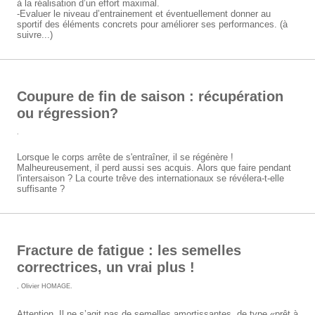
à la réalisation d’un effort maximal.
-Evaluer le niveau d’entrainement et éventuellement donner au
sportif des éléments concrets pour améliorer ses performances. (à
suivre...)
Coupure de fin de saison : récupération
ou régression?
.
Lorsque le corps arrête de s'entraîner, il se régénère !
Malheureusement, il perd aussi ses acquis. Alors que faire pendant
l'intersaison ? La courte trêve des internationaux se révélera-t-elle
suffisante ?
Fracture de fatigue : les semelles
correctrices, un vrai plus !
,
Olivier HOMAGE
.
Attention, Il ne s’agit pas de semelles amortissantes, de type «prêt à