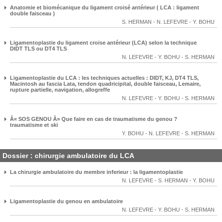
Anatomie et biomécanique du ligament croisé antérieur ( LCA : ligament
double faisceau )
S. HERMAN
-
N. LEFEVRE
-
Y. BOHU
Ligamentoplastie du ligament croise antérieur (LCA) selon la technique
DIDT TLS ou DT4 TLS
N. LEFEVRE
-
Y. BOHU
-
S. HERMAN
Ligamentoplastie du LCA : les techniques actuelles : DIDT, KJ, DT4 TLS,
Macintosh au fascia Lata, tendon quadricipital, double faisceau, Lemaire,
rupture partielle, navigation, allogreffe
N. LEFEVRE
-
Y. BOHU
-
S. HERMAN
Â« SOS GENOU Â» Que faire en cas de traumatisme du genou ?
traumatisme et ski
Y. BOHU
-
N. LEFEVRE
-
S. HERMAN
Dossier : chirurgie ambulatoire du LCA
La chirurgie ambulatoire du membre inferieur : la ligamentoplastie
N. LEFEVRE
-
S. HERMAN
-
Y. BOHU
Ligamentoplastie du genou en ambulatoire
N. LEFEVRE
-
Y. BOHU
-
S. HERMAN