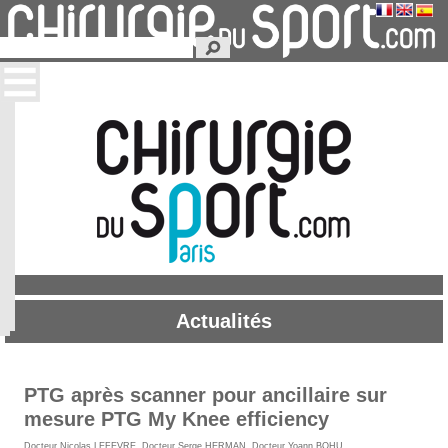
Actualités
PTG après scanner pour ancillaire sur
mesure PTG My Knee efficiency
Docteur Nicolas LEFEVRE
,
Docteur Serge HERMAN
,
Docteur Yoann BOHU
.