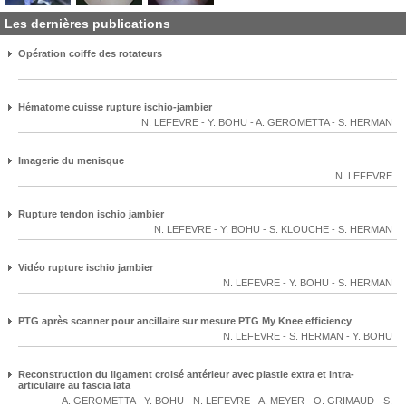
Les dernières publications
Opération coiffe des rotateurs
.
Hématome cuisse rupture ischio-jambier
N. LEFEVRE
-
Y. BOHU
-
A. GEROMETTA
-
S. HERMAN
Imagerie du menisque
N. LEFEVRE
Rupture tendon ischio jambier
N. LEFEVRE
-
Y. BOHU
-
S. KLOUCHE
-
S. HERMAN
Vidéo rupture ischio jambier
N. LEFEVRE
-
Y. BOHU
-
S. HERMAN
PTG après scanner pour ancillaire sur mesure PTG My Knee efficiency
N. LEFEVRE
-
S. HERMAN
-
Y. BOHU
Reconstruction du ligament croisé antérieur avec plastie extra et intra-
articulaire au fascia lata
A. GEROMETTA
-
Y. BOHU
-
N. LEFEVRE
-
A. MEYER
-
O. GRIMAUD
-
S.