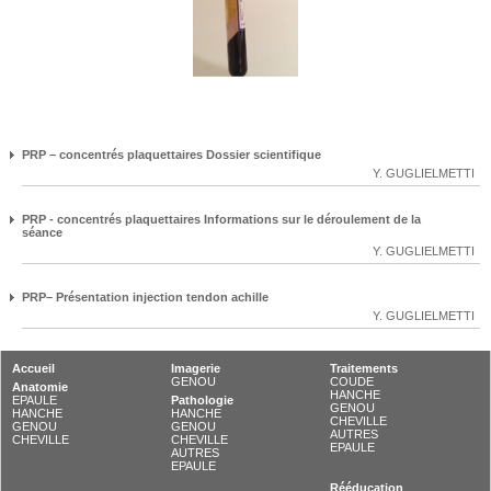
PRP – concentrés plaquettaires Dossier scientifique
Y. GUGLIELMETTI
PRP - concentrés plaquettaires Informations sur le déroulement de la
séance
Y. GUGLIELMETTI
PRP– Présentation injection tendon achille
Y. GUGLIELMETTI
Accueil
Imagerie
Traitements
GENOU
COUDE
Anatomie
HANCHE
EPAULE
Pathologie
GENOU
HANCHE
HANCHE
CHEVILLE
GENOU
GENOU
AUTRES
CHEVILLE
CHEVILLE
EPAULE
AUTRES
EPAULE
Rééducation