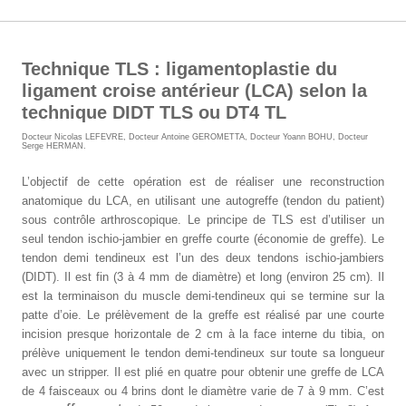
Technique TLS : ligamentoplastie du
ligament croise antérieur (LCA) selon la
technique DIDT TLS ou DT4 TL
Docteur Nicolas LEFEVRE
,
Docteur Antoine GEROMETTA
,
Docteur Yoann BOHU
,
Docteur
Serge HERMAN
.
L’objectif de cette opération est de réaliser une reconstruction
anatomique du LCA, en utilisant une autogreffe (tendon du patient)
sous contrôle arthroscopique. Le principe de TLS est d’utiliser un
seul tendon ischio-jambier en greffe courte (économie de greffe). Le
tendon demi tendineux est l’un des deux tendons ischio-jambiers
(DIDT). Il est fin (3 à 4 mm de diamètre) et long (environ 25 cm). Il
est la terminaison du muscle demi-tendineux qui se termine sur la
patte d’oie. Le prélèvement de la greffe est réalisé par une courte
incision presque horizontale de 2 cm à la face interne du tibia, on
prélève uniquement le tendon demi-tendineux sur toute sa longueur
avec un stripper. Il est plié en quatre pour obtenir une greffe de LCA
de 4 faisceaux ou 4 brins dont le diamètre varie de 7 à 9 mm. C’est