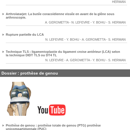
HERMAN
Arthrolatarjet: La butée coracoïdienne vissée en avant de la glène sous
arthroscopie.
A. GEROMETTA
-
N. LEFEVRE
-
Y. BOHU
-
S. HERMAN
Rupture partielle du LCA
N. LEFEVRE
-
Y. BOHU
-
A. GEROMETTA
-
S. HERMAN
Technique TLS : ligamentoplastie du ligament croise antérieur (LCA) selon
la technique DIDT TLS ou DT4 TL
N. LEFEVRE
-
A. GEROMETTA
-
Y. BOHU
-
S. HERMAN
Dossier : prothèse de genou
Prothèse de genou : prothèse totale de genou (PTG) prothèse
unicompartimentale (PUC)