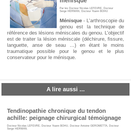
ménisque
Par les
Docteur Nicolas LEFEVRE
,
Docteur
Serge HERMAN
, Docteur Yoann BOHU
Ménisque
- L’arthroscopie du
genou est la technique de
référence des lésions méniscales du genou. L’objectif
est de traiter la lésion méniscale (déchirure, fissure,
languette, anse de seau …) en étant le moins
traumatique possible pour le genou et le plus
conservateur pour le ménisque.
A lire aussi ...
Tendinopathie chronique du tendon
achille: peignage chirurgical témoignage
Docteur Nicolas LEFEVRE
,
Docteur Yoann BOHU
,
Docteur Antoine GEROMETTA
,
Docteur
Serge HERMAN
.