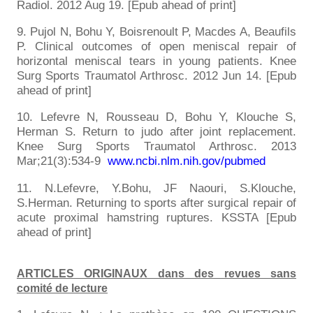
Radiol. 2012 Aug 19. [Epub ahead of print]
9. Pujol N, Bohu Y, Boisrenoult P, Macdes A, Beaufils
P. Clinical outcomes of open meniscal repair of
horizontal meniscal tears in young patients. Knee
Surg Sports Traumatol Arthrosc. 2012 Jun 14. [Epub
ahead of print]
10. Lefevre N, Rousseau D, Bohu Y, Klouche S,
Herman S. Return to judo after joint replacement.
Knee Surg Sports Traumatol Arthrosc. 2013
Mar;21(3):534-9
www.ncbi.nlm.nih.gov/pubmed
11. N.Lefevre, Y.Bohu, JF Naouri, S.Klouche,
S.Herman. Returning to sports after surgical repair of
acute proximal hamstring ruptures. KSSTA [Epub
ahead of print]
ARTICLES ORIGINAUX dans des revues sans
comité de lecture