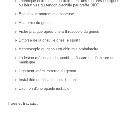
Technique chirurgicale du traitement des ruptures négligées
ou itératives du tendon d'achille par greffe DIDT
Epaule vue anatomique osseuse
Anatomie du genou
Fiche pratique après une arthroscopie du genou
Entorse de la cheville chez le sportif
Arthroscopie du genou en chirurgie ambulatoire
La lésion méniscale du sportif: la fissure ou déchirure du
ménisque
Ligament latéral externe du genou
Instabilité de l’épaule chez l'enfant
Examen d'une épaule instable
Titres et travaux
: