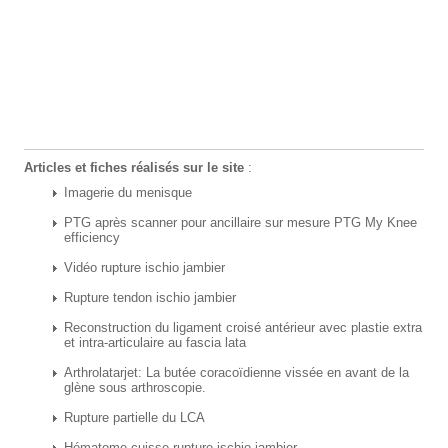
Articles et fiches réalisés sur le site
:
Imagerie du menisque
PTG après scanner pour ancillaire sur mesure PTG My Knee
efficiency
Vidéo rupture ischio jambier
Rupture tendon ischio jambier
Reconstruction du ligament croisé antérieur avec plastie extra
et intra-articulaire au fascia lata
Arthrolatarjet: La butée coracoïdienne vissée en avant de la
glène sous arthroscopie.
Rupture partielle du LCA
Hématome cuisse rupture ischio-jambier