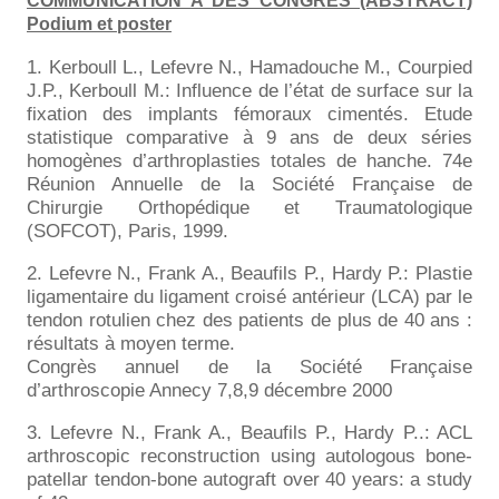
COMMUNICATION A DES CONGRES (ABSTRACT)
Podium et poster
1. Kerboull L., Lefevre N., Hamadouche M., Courpied
J.P., Kerboull M.: Influence de l’état de surface sur la
fixation des implants fémoraux cimentés. Etude
statistique comparative à 9 ans de deux séries
homogènes d’arthroplasties totales de hanche. 74e
Réunion Annuelle de la Société Française de
Chirurgie Orthopédique et Traumatologique
(SOFCOT), Paris, 1999.
2. Lefevre N., Frank A., Beaufils P., Hardy P.: Plastie
ligamentaire du ligament croisé antérieur (LCA) par le
tendon rotulien chez des patients de plus de 40 ans :
résultats à moyen terme.
Congrès annuel de la Société Française
d’arthroscopie Annecy 7,8,9 décembre 2000
3. Lefevre N., Frank A., Beaufils P., Hardy P..: ACL
arthroscopic reconstruction using autologous bone-
patellar tendon-bone autograft over 40 years: a study