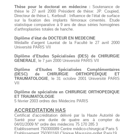
Thèse pour le doctorat en médecine :
Soutenance de
thèse le 27 avril 2000 Président de thèse: JP. Coupied,
Directeur de thèse L. Kerboull : Influence de l’état de surface
sur la fixation des implants fémoraux cimentés. Etude
statistique comparative à 9 ans de deux séries homogènes
d’arthroplasties totales de hanche.
Diplôme d’état de DOCTEUR EN MEDECINE
Médaille d’argent Lauréat de la Faculté le 27 avril 2000
Université PARIS VII
Diplôme d’Etudes Spécialisées (DES) de CHIRURGIE
GENERALE
, le 7 juin 2000 Université PARIS VII
Diplôme d’Etudes Spécialisées Complémentaires
(DESC) de CHIRURGIE ORTHOPEDIQUE ET
TRAUMATOLOGIE
, le 31 octobre 2001 Université PARIS
VII
Diplôme de spécialiste en CHIRURGIE ORTHOPEDIQUE
ET TRAUMATOLOGIE
5 février 2003 ordres des Médecins PARIS
ACCREDITATION HAS
Certificat d’accréditation délivré par la Haute Autorité de
Santé pour une durée de quatre ans à compter du
04/01/2009 N° ordre des médecins 75 170 285 3
Etablissement 750300089 Centre médico-chirurgical Paris 5
Etablissement 750301160 Clinique Maussins-nollet Paris19