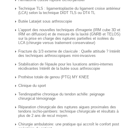
Technique TLS : ligamentoplastie du ligament croise antérieur
(LCA) selon la technique DIDT TLS ou DT4 TL
Butée Latarjet sous arthroscopie
L'apport des nouvelles techniques d'imagerie (IRM cube 3D et
IRM en diffusion) et de mesure de la laxité (GNRB et TELOS)
sur la prise en charge des ruptures partielles et isolées du
LCA (chirurgie versus traitement conservateur)
Fracture du 1/3 externe de clavicule : Quelle attitude ? Intérêt
des techniques arthroscopiques mini-invasives
Stabilisation de l'épaule pour les luxations antéro-internes
récidivantes Intérêt de la butée sous arthroscopie
Prothèse totale de genou (PTG) MY KNEE
Clinique du sport
Tendinopathie chronique du tendon achille: peignage
chirurgical témoignage
Réparation chirurgicale des ruptures aigues proximales des
tendons ischio-jambiers: technique chirurgicale et résultats à
plus de 2 ans de recul moyen.
Chirurgie ambulatoire: une pratique qui accroît le confort post