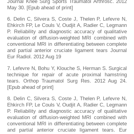
Journal Knee Surg Sports Traumatol Arthrosc. 2012
May 30. [Epub ahead of print]
6. Delin C, Silvera S, Coste J, Thelen P, Lefevre N,
Ehkirch FP, Le Couls V, Oudjit A, Radier C, Legmann
P. Reliability and diagnostic accuracy of qualitative
evaluation of diffusion-weighted MRI combined with
conventional MRI in differentiating between complete
and partial anterior cruciate ligament tears Journal
Eur Radiol. 2012 Aug 19
7. Lefevre N, Bohu Y, Klouche S, Herman S. Surgical
technique for repair of acute proximal hamstring
tears. Orthop Traumatol Surg Res. 2012 Aug 24.
[Epub ahead of print]
8. Delin C, Silvera S, Coste J, Thelen P, Lefevre N,
Ehkirch FP, Le Couls V, Oudjit A, Radier C, Legmann
P. Reliability and diagnostic accuracy of qualitative
evaluation of diffusion-weighted MRI combined with
conventional MRI in differentiating between complete
and partial anterior cruciate ligament tears. Eur