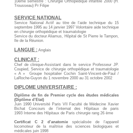
10ème semestre : Chirurgie Orthopédique infantile 2000 (H.
Trousseau) Pr Filipe
SERVICE NATIONAL
Service National Actif au titre de l’aide technique du 15
septembre 1995 au 14 janvier 1997 Volontaire aide technique
en chirurgie orthopédique et traumatologie
Service du docteur Aliamus, Hôpital de St Pierre le Tampon,
Ile de la Réunion.
LANGUE :
Anglais
CLINICAT :
Chef de clinique-Assistant dans le service Professeur JP.
Coupied, Service de chirurgie orthopédique et traumatologie
« A » Groupe hospitalier Cochin Saint-Vincent-de-Paul /
LaRoche-Guyon du 1 novembre 2000 au 31 octobre 2002
DIPLOME UNIVERSITAIRE :
Diplôme de fin de Premier cycle des études médicales
(Diplôme d’Etat)
Juin 1990 Université Paris VII Faculté de Médecine Xavier
Bichat Concours de l’internat des Hôpitaux de paris
1993 Interne des Hôpitaux de Paris chirurgie rang 26 ème
Certificat C 2 d’anatomie
spécialisée de l’appareil
locomoteur de la maîtrise des sciences biologiques et
médicales juin 1998