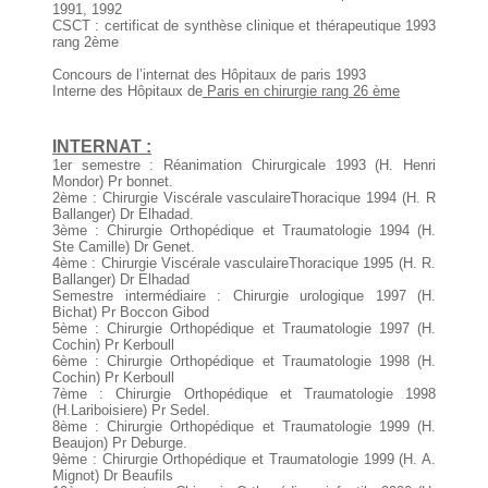
1991, 1992
CSCT : certificat de synthèse clinique et thérapeutique 1993
rang 2ème
Concours de l’internat des Hôpitaux de paris 1993
Interne des Hôpitaux de
Paris en chirurgie rang 26 ème
INTERNAT :
1er semestre : Réanimation Chirurgicale 1993 (H. Henri
Mondor) Pr bonnet.
2ème : Chirurgie Viscérale vasculaireThoracique 1994 (H. R
Ballanger) Dr Elhadad.
3ème : Chirurgie Orthopédique et Traumatologie 1994 (H.
Ste Camille) Dr Genet.
4ème : Chirurgie Viscérale vasculaireThoracique 1995 (H. R.
Ballanger) Dr Elhadad
Semestre intermédiaire : Chirurgie urologique 1997 (H.
Bichat) Pr Boccon Gibod
5ème : Chirurgie Orthopédique et Traumatologie 1997 (H.
Cochin) Pr Kerboull
6ème : Chirurgie Orthopédique et Traumatologie 1998 (H.
Cochin) Pr Kerboull
7ème : Chirurgie Orthopédique et Traumatologie 1998
(H.Lariboisiere) Pr Sedel.
8ème : Chirurgie Orthopédique et Traumatologie 1999 (H.
Beaujon) Pr Deburge.
9ème : Chirurgie Orthopédique et Traumatologie 1999 (H. A.
Mignot) Dr Beaufils