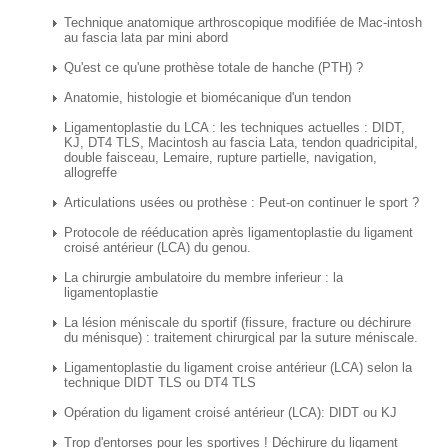
Technique anatomique arthroscopique modifiée de Mac-intosh
au fascia lata par mini abord
Qu'est ce qu'une prothèse totale de hanche (PTH) ?
Anatomie, histologie et biomécanique d'un tendon
Ligamentoplastie du LCA : les techniques actuelles : DIDT,
KJ, DT4 TLS, Macintosh au fascia Lata, tendon quadricipital,
double faisceau, Lemaire, rupture partielle, navigation,
allogreffe
Articulations usées ou prothèse : Peut-on continuer le sport ?
Protocole de rééducation après ligamentoplastie du ligament
croisé antérieur (LCA) du genou.
La chirurgie ambulatoire du membre inferieur : la
ligamentoplastie
La lésion méniscale du sportif (fissure, fracture ou déchirure
du ménisque) : traitement chirurgical par la suture méniscale.
Ligamentoplastie du ligament croise antérieur (LCA) selon la
technique DIDT TLS ou DT4 TLS
Opération du ligament croisé antérieur (LCA): DIDT ou KJ
Trop d'entorses pour les sportives ! Déchirure du ligament