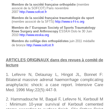
Membre de la société française orthopédie
(membre
associé de la SOFCOT) Paris novembre
2007
http://www.sofcot.fr
Membre de la société française traumatologie du sport
(membre associé de la SFTS)
http://www.s-f-t-s.org
Membre de l’ European Society of Sports Traumatology
Knee Surgery and Arthroscopy
ESSKA Oslo le 30 Juin
2010
http://www.esska.org
Membre du collège des orthopédistes
juin 2011 médaille
de bronze
http://www.sofcot.fr
ARTICLES ORIGINAUX dans des revues à comité de
lecture
1. Lefevre N, Delaunay L, Hingot JL, Bonnet F:
Bilateral massive adrenal haemorrhage complicating
anaphylactic shock: a case report. Intensive Care
Med. 1996 May;22(5):447-9.
2. Hammadouche M, Baqué F, Lefevre N, Kerboull M
: Minimum 10-year survival of Kerboull cemented