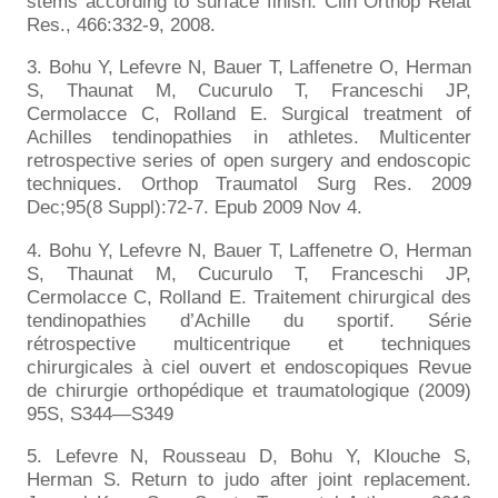
stems according to surface finish. Clin Orthop Relat
Res., 466:332-9, 2008.
3. Bohu Y, Lefevre N, Bauer T, Laffenetre O, Herman
S, Thaunat M, Cucurulo T, Franceschi JP,
Cermolacce C, Rolland E. Surgical treatment of
Achilles tendinopathies in athletes. Multicenter
retrospective series of open surgery and endoscopic
techniques. Orthop Traumatol Surg Res. 2009
Dec;95(8 Suppl):72-7. Epub 2009 Nov 4.
4. Bohu Y, Lefevre N, Bauer T, Laffenetre O, Herman
S, Thaunat M, Cucurulo T, Franceschi JP,
Cermolacce C, Rolland E. Traitement chirurgical des
tendinopathies d’Achille du sportif. Série
rétrospective multicentrique et techniques
chirurgicales à ciel ouvert et endoscopiques Revue
de chirurgie orthopédique et traumatologique (2009)
95S, S344—S349
5. Lefevre N, Rousseau D, Bohu Y, Klouche S,
Herman S. Return to judo after joint replacement.