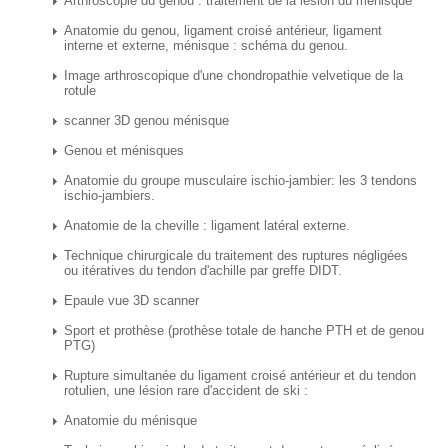
Arthroscopie du genou : traitement de la lésion du ménisque
Anatomie du genou, ligament croisé antérieur, ligament
interne et externe, ménisque : schéma du genou.
Image arthroscopique d'une chondropathie velvetique de la
rotule
scanner 3D genou ménisque
Genou et ménisques
Anatomie du groupe musculaire ischio-jambier: les 3 tendons
ischio-jambiers.
Anatomie de la cheville : ligament latéral externe.
Technique chirurgicale du traitement des ruptures négligées
ou itératives du tendon d'achille par greffe DIDT.
Epaule vue 3D scanner
Sport et prothèse (prothèse totale de hanche PTH et de genou
PTG)
Rupture simultanée du ligament croisé antérieur et du tendon
rotulien, une lésion rare d'accident de ski :
Anatomie du ménisque