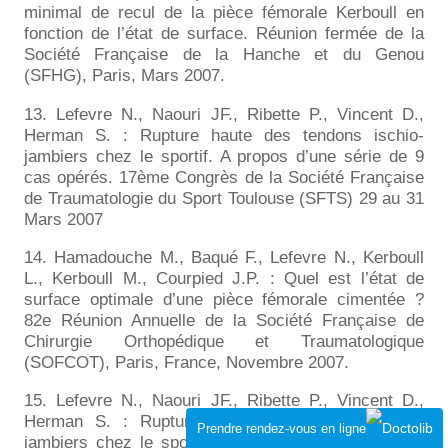
minimal de recul de la pièce fémorale Kerboull en
fonction de l’état de surface. Réunion fermée de la
Société Française de la Hanche et du Genou
(SFHG), Paris, Mars 2007.
13. Lefevre N., Naouri JF., Ribette P., Vincent D.,
Herman S. : Rupture haute des tendons ischio-
jambiers chez le sportif. A propos d’une série de 9
cas opérés. 17ème Congrès de la Société Française
de Traumatologie du Sport Toulouse (SFTS) 29 au 31
Mars 2007
14. Hamadouche M., Baqué F., Lefevre N., Kerboull
L., Kerboull M., Courpied J.P. : Quel est l’état de
surface optimale d’une pièce fémorale cimentée ?
82e Réunion Annuelle de la Société Française de
Chirurgie Orthopédique et Traumatologique
(SOFCOT), Paris, France, Novembre 2007.
15. Lefevre N., Naouri JF., Ribette P., Vincent D.,
Herman S. : Rupture haute des tendons ischio-
Prendre rendez-vous en ligne
jambiers chez le sportif. A propos d’une série de 9