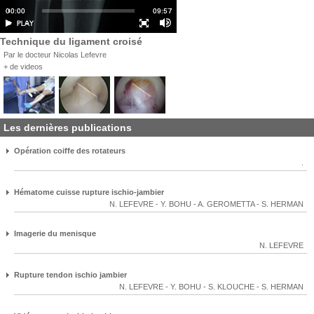
Technique du ligament croisé
Par le docteur Nicolas Lefevre
+ de videos
Les dernières publications
Opération coiffe des rotateurs
.
Hématome cuisse rupture ischio-jambier
N. LEFEVRE
-
Y. BOHU
-
A. GEROMETTA
-
S. HERMAN
Imagerie du menisque
N. LEFEVRE
Rupture tendon ischio jambier
N. LEFEVRE
-
Y. BOHU
-
S. KLOUCHE
-
S. HERMAN