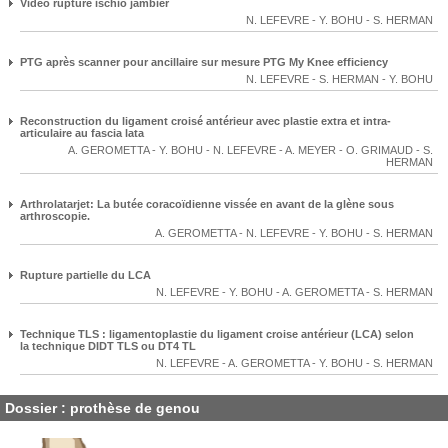
Vidéo rupture ischio jambier
N. LEFEVRE
-
Y. BOHU
-
S. HERMAN
PTG après scanner pour ancillaire sur mesure PTG My Knee efficiency
N. LEFEVRE
-
S. HERMAN
-
Y. BOHU
Reconstruction du ligament croisé antérieur avec plastie extra et intra-
articulaire au fascia lata
A. GEROMETTA
-
Y. BOHU
-
N. LEFEVRE
-
A. MEYER
-
O. GRIMAUD
-
S.
HERMAN
Arthrolatarjet: La butée coracoïdienne vissée en avant de la glène sous
arthroscopie.
A. GEROMETTA
-
N. LEFEVRE
-
Y. BOHU
-
S. HERMAN
Rupture partielle du LCA
N. LEFEVRE
-
Y. BOHU
-
A. GEROMETTA
-
S. HERMAN
Technique TLS : ligamentoplastie du ligament croise antérieur (LCA) selon
la technique DIDT TLS ou DT4 TL
N. LEFEVRE
-
A. GEROMETTA
-
Y. BOHU
-
S. HERMAN
Dossier : prothèse de genou