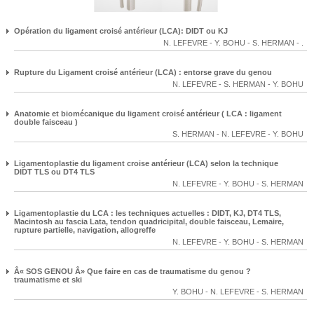
Opération du ligament croisé antérieur (LCA): DIDT ou KJ
N. LEFEVRE
-
Y. BOHU
-
S. HERMAN
-
.
Rupture du Ligament croisé antérieur (LCA) : entorse grave du genou
N. LEFEVRE
-
S. HERMAN
-
Y. BOHU
Anatomie et biomécanique du ligament croisé antérieur ( LCA : ligament
double faisceau )
S. HERMAN
-
N. LEFEVRE
-
Y. BOHU
Ligamentoplastie du ligament croise antérieur (LCA) selon la technique
DIDT TLS ou DT4 TLS
N. LEFEVRE
-
Y. BOHU
-
S. HERMAN
Ligamentoplastie du LCA : les techniques actuelles : DIDT, KJ, DT4 TLS,
Macintosh au fascia Lata, tendon quadricipital, double faisceau, Lemaire,
rupture partielle, navigation, allogreffe
N. LEFEVRE
-
Y. BOHU
-
S. HERMAN
Â« SOS GENOU Â» Que faire en cas de traumatisme du genou ?
traumatisme et ski
Y. BOHU
-
N. LEFEVRE
-
S. HERMAN