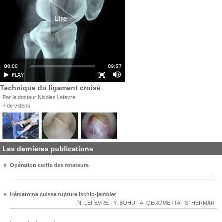
Technique du ligament croisé
Par le docteur Nicolas Lefevre
+ de videos
Les dernières publications
Opération coiffe des rotateurs
.
Hématome cuisse rupture ischio-jambier
N. LEFEVRE
-
Y. BOHU
-
A. GEROMETTA
-
S. HERMAN