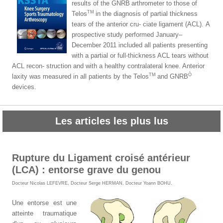
results of the GNRB
arthrometer to those of
TM
Telos
in the diagnosis of partial thickness
tears of the anterior cru- ciate ligament (ACL).
A
prospective study performed January–
December 2011 included all patients presenting
with a partial or full-thickness ACL tears without
ACL recon- struction and with a healthy contralateral knee. Anterior
TM
Ò
laxity was measured in all patients by the Telos
and GNRB
devices.
Les articles les plus lus
Rupture du Ligament croisé antérieur
(LCA) : entorse grave du genou
Docteur Nicolas LEFEVRE
,
Docteur Serge HERMAN
,
Docteur Yoann BOHU
.
Une entorse est une
atteinte traumatique