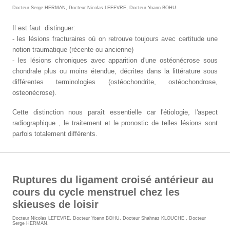
Docteur Serge HERMAN
,
Docteur Nicolas LEFEVRE
,
Docteur Yoann BOHU
.
Il est faut distinguer:
- les lésions fracturaires où on retrouve toujours avec certitude une
notion traumatique (récente ou ancienne)
- les lésions chroniques avec apparition d'une ostéonécrose sous
chondrale plus ou moins étendue, décrites dans la littérature sous
différentes terminologies (ostéochondrite, ostéochondrose,
osteonécrose).
Cette distinction nous paraît essentielle car l'étiologie, l'aspect
radiographique , le traitement et le pronostic de telles lésions sont
parfois totalement différents.
Ruptures du ligament croisé antérieur au
cours du cycle menstruel chez les
skieuses de loisir
Docteur Nicolas LEFEVRE
,
Docteur Yoann BOHU
,
Docteur Shahnaz KLOUCHE
,
Docteur
Serge HERMAN
.