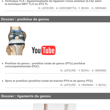
Technique TLS : ligamentoplastie du ligament croise antérieur (LCA) selon
la technique DIDT TLS ou DT4 TL
N. LEFEVRE
-
A. GEROMETTA
-
Y. BOHU
-
S. HERMAN
Dossier : prothèse de genou
Prothèse de genou : prothèse totale de genou (PTG) prothèse
unicompartimentale (PUC)
N. LEFEVRE
-
Y. BOHU
-
S. HERMAN
Sport et prothèse (prothèse totale de hanche PTH et de genou PTG)
N. LEFEVRE
-
S. HERMAN
-
Y. BOHU
Dossier : ligaments du genou