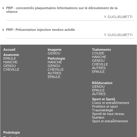
PRP - concentrés plaquettaires Informations sur le déroulement de la
séance
Y. GUGLIELMETTI
PRP– Présentation injection tendon achille
Y. GUGLIELMETTI
Accueil
Imagerie
Traitements
GENOU
COUDE
Anatomie
HANCHE
EPAULE
Pathologie
GENOU
HANCHE
HANCHE
CHEVILLE
GENOU
GENOU
AUTRES
CHEVILLE
CHEVILLE
EPAULE
AUTRES
EPAULE
Rééducation
GENOU
EPAULE
AUTRES
Sport et Santé
Coeur et entraÃ®nement
Prothèse et sport
Traumatologie
Sportif de haut niveau
Nutrition
Sport et entraÃ®nement
Podologie