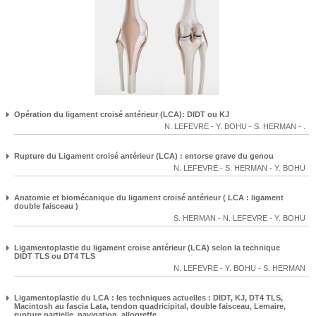
Opération du ligament croisé antérieur (LCA): DIDT ou KJ
N. LEFEVRE
-
Y. BOHU
-
S. HERMAN
-
.
Rupture du Ligament croisé antérieur (LCA) : entorse grave du genou
N. LEFEVRE
-
S. HERMAN
-
Y. BOHU
Anatomie et biomécanique du ligament croisé antérieur ( LCA : ligament
double faisceau )
S. HERMAN
-
N. LEFEVRE
-
Y. BOHU
Ligamentoplastie du ligament croise antérieur (LCA) selon la technique
DIDT TLS ou DT4 TLS
N. LEFEVRE
-
Y. BOHU
-
S. HERMAN
Ligamentoplastie du LCA : les techniques actuelles : DIDT, KJ, DT4 TLS,
Macintosh au fascia Lata, tendon quadricipital, double faisceau, Lemaire,
rupture partielle, navigation, allogreffe