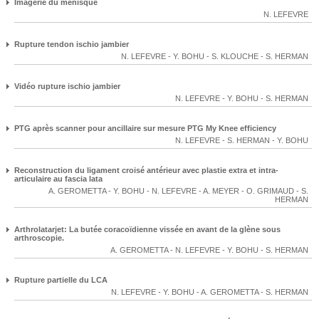
Imagerie du menisque
N. LEFEVRE
Rupture tendon ischio jambier
N. LEFEVRE
-
Y. BOHU
-
S. KLOUCHE
-
S. HERMAN
Vidéo rupture ischio jambier
N. LEFEVRE
-
Y. BOHU
-
S. HERMAN
PTG après scanner pour ancillaire sur mesure PTG My Knee efficiency
N. LEFEVRE
-
S. HERMAN
-
Y. BOHU
Reconstruction du ligament croisé antérieur avec plastie extra et intra-
articulaire au fascia lata
A. GEROMETTA
-
Y. BOHU
-
N. LEFEVRE
-
A. MEYER
-
O. GRIMAUD
-
S.
HERMAN
Arthrolatarjet: La butée coracoïdienne vissée en avant de la glène sous
arthroscopie.
A. GEROMETTA
-
N. LEFEVRE
-
Y. BOHU
-
S. HERMAN
Rupture partielle du LCA
N. LEFEVRE
-
Y. BOHU
-
A. GEROMETTA
-
S. HERMAN