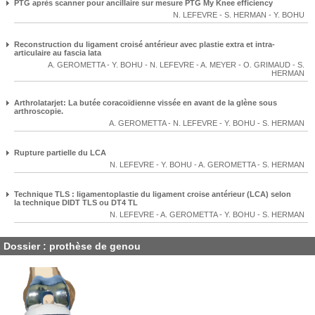
PTG après scanner pour ancillaire sur mesure PTG My Knee efficiency
N. LEFEVRE
-
S. HERMAN
-
Y. BOHU
Reconstruction du ligament croisé antérieur avec plastie extra et intra-
articulaire au fascia lata
A. GEROMETTA
-
Y. BOHU
-
N. LEFEVRE
-
A. MEYER
-
O. GRIMAUD
-
S.
HERMAN
Arthrolatarjet: La butée coracoïdienne vissée en avant de la glène sous
arthroscopie.
A. GEROMETTA
-
N. LEFEVRE
-
Y. BOHU
-
S. HERMAN
Rupture partielle du LCA
N. LEFEVRE
-
Y. BOHU
-
A. GEROMETTA
-
S. HERMAN
Technique TLS : ligamentoplastie du ligament croise antérieur (LCA) selon
la technique DIDT TLS ou DT4 TL
N. LEFEVRE
-
A. GEROMETTA
-
Y. BOHU
-
S. HERMAN
Dossier : prothèse de genou