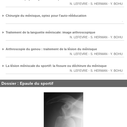
N. LEFEVRE
-
S. HERMAN
-
Y. BOHU
Chirurgie du ménisque, optez pour l'auto-rééducation
.
Traitement de la languette méniscale: image arthroscopique
N. LEFEVRE
-
S. HERMAN
-
Y. BOHU
Arthroscopie du genou : traitement de la lésion du ménisque
N. LEFEVRE
-
S. HERMAN
-
Y. BOHU
La lésion méniscale du sportif: la fissure ou déchirure du ménisque
N. LEFEVRE
-
S. HERMAN
-
Y. BOHU
Dossier : Epaule du sportif