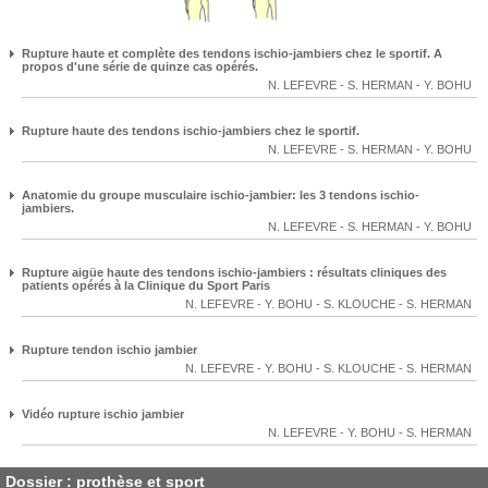
Rupture haute et complète des tendons ischio-jambiers chez le sportif. A
propos d'une série de quinze cas opérés.
N. LEFEVRE
-
S. HERMAN
-
Y. BOHU
Rupture haute des tendons ischio-jambiers chez le sportif.
N. LEFEVRE
-
S. HERMAN
-
Y. BOHU
Anatomie du groupe musculaire ischio-jambier: les 3 tendons ischio-
jambiers.
N. LEFEVRE
-
S. HERMAN
-
Y. BOHU
Rupture aigüe haute des tendons ischio-jambiers : résultats cliniques des
patients opérés à la Clinique du Sport Paris
N. LEFEVRE
-
Y. BOHU
-
S. KLOUCHE
-
S. HERMAN
Rupture tendon ischio jambier
N. LEFEVRE
-
Y. BOHU
-
S. KLOUCHE
-
S. HERMAN
Vidéo rupture ischio jambier
N. LEFEVRE
-
Y. BOHU
-
S. HERMAN
Dossier : prothèse et sport