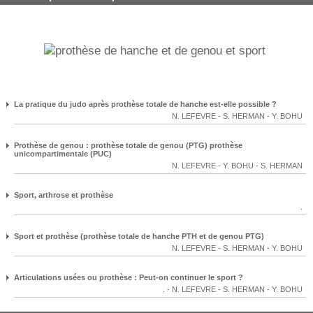
La pratique du judo après prothèse totale de hanche est-elle possible ?
N. LEFEVRE
-
S. HERMAN
-
Y. BOHU
Prothèse de genou : prothèse totale de genou (PTG) prothèse
unicompartimentale (PUC)
N. LEFEVRE
-
Y. BOHU
-
S. HERMAN
Sport, arthrose et prothèse
.
Sport et prothèse (prothèse totale de hanche PTH et de genou PTG)
N. LEFEVRE
-
S. HERMAN
-
Y. BOHU
Articulations usées ou prothèse : Peut-on continuer le sport ?
.
-
N. LEFEVRE
-
S. HERMAN
-
Y. BOHU