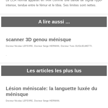
Le LCA normal apparaît en IRM comme une bande de signal hypo-
intense, tendue entre le fémur et le tibia. Ses limites sont nettes.
A lire aussi ...
scanner 3D genou ménisque
Docteur Nicolas LEFEVRE
,
Docteur Serge HERMAN
,
Docteur Yves GUGLIELMETTI
.
.
Les articles les plus lus
Lésion méniscale: la languette luxée du
ménisque
Docteur Nicolas LEFEVRE
,
Docteur Serge HERMAN
.