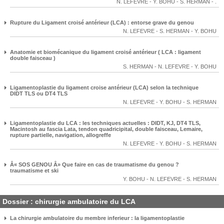
N. LEFEVRE
-
Y. BOHU
-
S. HERMAN
-
.
Rupture du Ligament croisé antérieur (LCA) : entorse grave du genou
N. LEFEVRE
-
S. HERMAN
-
Y. BOHU
Anatomie et biomécanique du ligament croisé antérieur ( LCA : ligament
double faisceau )
S. HERMAN
-
N. LEFEVRE
-
Y. BOHU
Ligamentoplastie du ligament croise antérieur (LCA) selon la technique
DIDT TLS ou DT4 TLS
N. LEFEVRE
-
Y. BOHU
-
S. HERMAN
Ligamentoplastie du LCA : les techniques actuelles : DIDT, KJ, DT4 TLS,
Macintosh au fascia Lata, tendon quadricipital, double faisceau, Lemaire,
rupture partielle, navigation, allogreffe
N. LEFEVRE
-
Y. BOHU
-
S. HERMAN
Â« SOS GENOU Â» Que faire en cas de traumatisme du genou ?
traumatisme et ski
Y. BOHU
-
N. LEFEVRE
-
S. HERMAN
Dossier : chirurgie ambulatoire du LCA
La chirurgie ambulatoire du membre inferieur : la ligamentoplastie