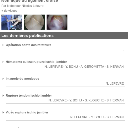
Technique du ligament croisé
Par le docteur Nicolas Lefevre
+ de videos
Les dernières publications
Opération coiffe des rotateurs
.
Hématome cuisse rupture ischio-jambier
N. LEFEVRE
-
Y. BOHU
-
A. GEROMETTA
-
S. HERMAN
Imagerie du menisque
N. LEFEVRE
Rupture tendon ischio jambier
N. LEFEVRE
-
Y. BOHU
-
S. KLOUCHE
-
S. HERMAN
Vidéo rupture ischio jambier
N. LEFEVRE
-
Y. BOHU
-
S. HERMAN