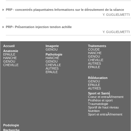
PRP - concentrés plaquettaires Informations sur le déroulement de la séance
Y. GUGLIELMETTI
PRP– Présentation injection tendon achille
Y. GUGLIELMETTI
Accueil
Imagerie
Traitements
GENOU
COUDE
Anatomie
HANCHE
EPAULE
Pathologie
GENOU
HANCHE
HANCHE
CHEVILLE
GENOU
GENOU
AUTRES
CHEVILLE
CHEVILLE
EPAULE
AUTRES
EPAULE
Rééducation
GENOU
EPAULE
AUTRES
Sport et Santé
Coeur et entraÃ®nement
Prothèse et sport
Traumatologie
Sportif de haut niveau
Nutrition
Sport et entraÃ®nement
Podologie
Recherche