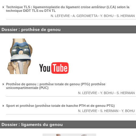
Technique TLS : ligamentoplastie du ligament croise antérieur (LCA) selon la
technique DIDT TLS ou DT4 TL
N. LEFEVRE
-
A. GEROMETTA
-
Y. BOHU
-
S. HERMAN
Dossier : prothèse de genou
Prothèse de genou : prothèse totale de genou (PTG) prothèse
unicompartimentale (PUC)
N. LEFEVRE
-
Y. BOHU
-
S. HERMAN
Sport et prothèse (prothèse totale de hanche PTH et de genou PTG)
N. LEFEVRE
-
S. HERMAN
-
Y. BOHU
Dossier : ligaments du genou