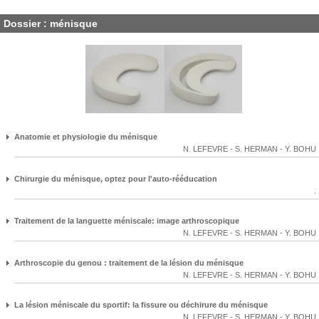
Dossier : ménisque
Anatomie et physiologie du ménisque
N. LEFEVRE
-
S. HERMAN
-
Y. BOHU
Chirurgie du ménisque, optez pour l'auto-rééducation
.
Traitement de la languette méniscale: image arthroscopique
N. LEFEVRE
-
S. HERMAN
-
Y. BOHU
Arthroscopie du genou : traitement de la lésion du ménisque
N. LEFEVRE
-
S. HERMAN
-
Y. BOHU
La lésion méniscale du sportif: la fissure ou déchirure du ménisque
N. LEFEVRE
-
S. HERMAN
-
Y. BOHU