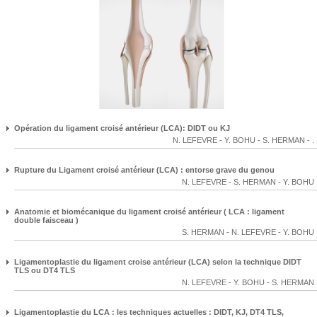
Opération du ligament croisé antérieur (LCA): DIDT ou KJ
N. LEFEVRE
-
Y. BOHU
-
S. HERMAN
-
.
Rupture du Ligament croisé antérieur (LCA) : entorse grave du genou
N. LEFEVRE
-
S. HERMAN
-
Y. BOHU
Anatomie et biomécanique du ligament croisé antérieur ( LCA : ligament
double faisceau )
S. HERMAN
-
N. LEFEVRE
-
Y. BOHU
Ligamentoplastie du ligament croise antérieur (LCA) selon la technique DIDT
TLS ou DT4 TLS
N. LEFEVRE
-
Y. BOHU
-
S. HERMAN
Ligamentoplastie du LCA : les techniques actuelles : DIDT, KJ, DT4 TLS,