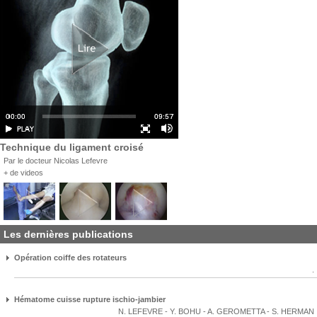
Technique du ligament croisé
Par le docteur Nicolas Lefevre
+ de videos
Les dernières publications
Opération coiffe des rotateurs
.
Hématome cuisse rupture ischio-jambier
N. LEFEVRE
-
Y. BOHU
-
A. GEROMETTA
-
S. HERMAN