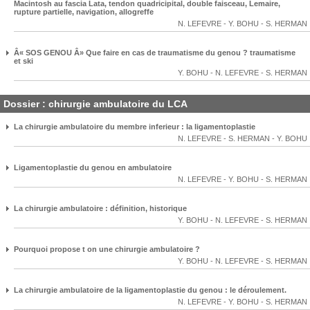
Macintosh au fascia Lata, tendon quadricipital, double faisceau, Lemaire,
rupture partielle, navigation, allogreffe
N. LEFEVRE
-
Y. BOHU
-
S. HERMAN
Â« SOS GENOU Â» Que faire en cas de traumatisme du genou ? traumatisme
et ski
Y. BOHU
-
N. LEFEVRE
-
S. HERMAN
Dossier : chirurgie ambulatoire du LCA
La chirurgie ambulatoire du membre inferieur : la ligamentoplastie
N. LEFEVRE
-
S. HERMAN
-
Y. BOHU
Ligamentoplastie du genou en ambulatoire
N. LEFEVRE
-
Y. BOHU
-
S. HERMAN
La chirurgie ambulatoire : définition, historique
Y. BOHU
-
N. LEFEVRE
-
S. HERMAN
Pourquoi propose t on une chirurgie ambulatoire ?
Y. BOHU
-
N. LEFEVRE
-
S. HERMAN
La chirurgie ambulatoire de la ligamentoplastie du genou : le déroulement.
N. LEFEVRE
-
Y. BOHU
-
S. HERMAN