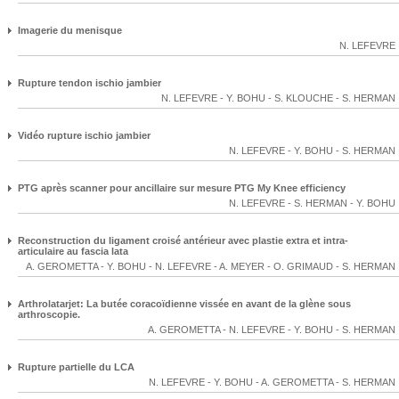
Imagerie du menisque
N. LEFEVRE
Rupture tendon ischio jambier
N. LEFEVRE
-
Y. BOHU
-
S. KLOUCHE
-
S. HERMAN
Vidéo rupture ischio jambier
N. LEFEVRE
-
Y. BOHU
-
S. HERMAN
PTG après scanner pour ancillaire sur mesure PTG My Knee efficiency
N. LEFEVRE
-
S. HERMAN
-
Y. BOHU
Reconstruction du ligament croisé antérieur avec plastie extra et intra-
articulaire au fascia lata
A. GEROMETTA
-
Y. BOHU
-
N. LEFEVRE
-
A. MEYER
-
O. GRIMAUD
-
S. HERMAN
Arthrolatarjet: La butée coracoïdienne vissée en avant de la glène sous
arthroscopie.
A. GEROMETTA
-
N. LEFEVRE
-
Y. BOHU
-
S. HERMAN
Rupture partielle du LCA
N. LEFEVRE
-
Y. BOHU
-
A. GEROMETTA
-
S. HERMAN