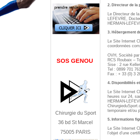
2. Directeur de la
Le Directeur de la
LEFEVRE, Docteur 
HERMAN-LEFEV
3. Hébergement du
Le Site Internet 
coordonnées compl
OVH, Société par 
RCS Roubaix – To
SOS GENOU
Sise : 2 rue Kell
Tel : 0899 701 76
Fax : + 33 (0) 3 
4. Disponibilités 
Le Site Internet 
heures sur 24, s
HERMAN-LEFEVRE-B
ChirurgieduSport.c
temporaire et/ou 
Chirurgie du Sport
5. Informations fi
36 bd St Marcel
Le Site Internet 
75005 PARIS
l’objet d’une cert