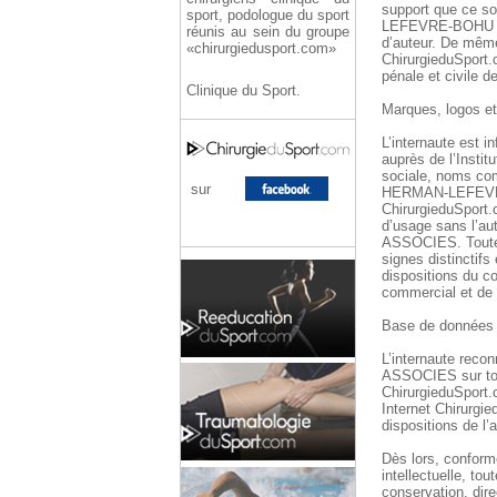
support que ce so
sport, podologue du sport
LEFEVRE-BOHU & A
réunis au sein du groupe
d’auteur. De même,
«chirurgiedusport.com»
ChirurgieduSport.
pénale et civile d
Clinique du Sport.
Marques, logos et 
L’internaute est 
auprès de l’Instit
sociale, noms co
sur
HERMAN-LEFEVRE-
ChirurgieduSport.
d’usage sans l’
ASSOCIES. Toute r
signes distinctifs
dispositions du co
commercial et de 
Base de données 
L’internaute rec
ASSOCIES sur tout
ChirurgieduSport.c
Internet Chirurgi
dispositions de l’a
Dès lors, conformé
intellectuelle, tou
conservation, dire