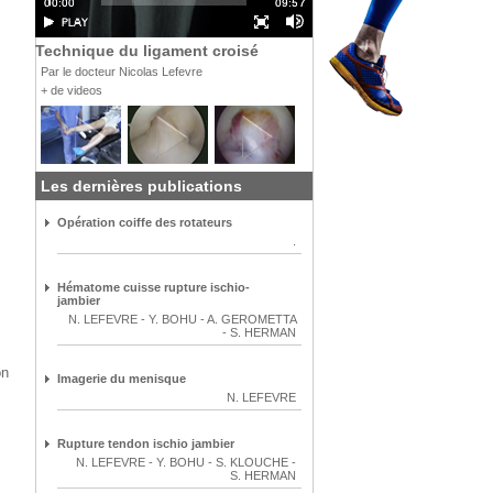
Technique du ligament croisé
Par le docteur Nicolas Lefevre
+ de videos
Les dernières publications
Opération coiffe des rotateurs
.
Hématome cuisse rupture ischio-
jambier
N. LEFEVRE
-
Y. BOHU
-
A. GEROMETTA
-
S. HERMAN
on
Imagerie du menisque
N. LEFEVRE
Rupture tendon ischio jambier
N. LEFEVRE
-
Y. BOHU
-
S. KLOUCHE
-
S. HERMAN