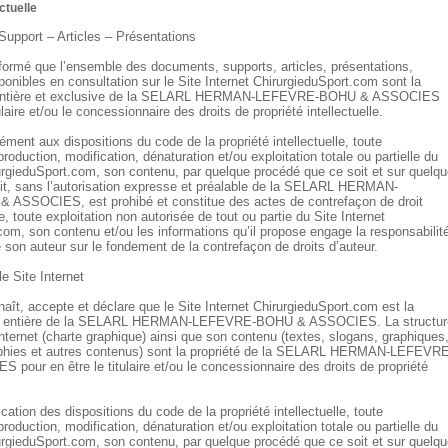
ectuelle
upport – Articles – Présentations
informé que l’ensemble des documents, supports, articles, présentations,
onibles en consultation sur le Site Internet ChirurgieduSport.com sont la
e, entière et exclusive de la SELARL HERMAN-LEFEVRE-BOHU & ASSOCIES
ulaire et/ou le concessionnaire des droits de propriété intellectuelle.
ment aux dispositions du code de la propriété intellectuelle, toute
production, modification, dénaturation et/ou exploitation totale ou partielle du
rurgieduSport.com, son contenu, par quelque procédé que ce soit et sur quelq
it, sans l’autorisation expresse et préalable de la SELARL HERMAN-
SSOCIES, est prohibé et constitue des actes de contrefaçon de droit
 toute exploitation non autorisée de tout ou partie du Site Internet
com, son contenu et/ou les informations qu’il propose engage la responsabilit
e son auteur sur le fondement de la contrefaçon de droits d’auteur.
le Site Internet
naît, accepte et déclare que le Site Internet ChirurgieduSport.com est la
e et entière de la SELARL HERMAN-LEFEVRE-BOHU & ASSOCIES. La structur
nternet (charte graphique) ainsi que son contenu (textes, slogans, graphiques
phies et autres contenus) sont la propriété de la SELARL HERMAN-LEFEVRE
our en être le titulaire et/ou le concessionnaire des droits de propriété
ication des dispositions du code de la propriété intellectuelle, toute
production, modification, dénaturation et/ou exploitation totale ou partielle du
rurgieduSport.com, son contenu, par quelque procédé que ce soit et sur quelq