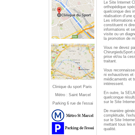
Le Site Internet C
orthopédique spéci
quelconque des in
réalisation d’une
Les informations 
constituent ni di
informations et s
visite ou un diag
la promotion de 
Vous ne devez pas
ChirurgieduSport.c
prise et/ou la ce
traitant.
Vous reconnaissez
ni exhaustives et 
médicaments et tr
intéressent.
Clinique du sport Paris
En outre, la SE
Métro : Saint Marcel
quelconque résulta
sur le Site Intern
Parking 6 rue de l'essai
De manière géné
complétude, l'exh
sur le Site Int
mettant tous les 
qualité.