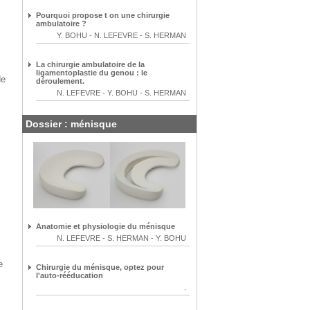
Pourquoi propose t on une chirurgie
ambulatoire ?
Y. BOHU
-
N. LEFEVRE
-
S. HERMAN
La chirurgie ambulatoire de la
ligamentoplastie du genou : le
de
déroulement.
N. LEFEVRE
-
Y. BOHU
-
S. HERMAN
Dossier : ménisque
Anatomie et physiologie du ménisque
N. LEFEVRE
-
S. HERMAN
-
Y. BOHU
e
Chirurgie du ménisque, optez pour
l'auto-rééducation
.