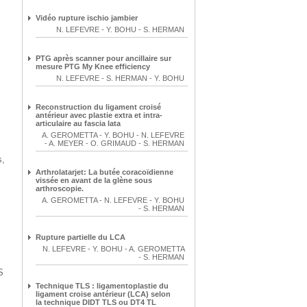
Vidéo rupture ischio jambier
N. LEFEVRE
-
Y. BOHU
-
S. HERMAN
PTG après scanner pour ancillaire sur
mesure PTG My Knee efficiency
N. LEFEVRE
-
S. HERMAN
-
Y. BOHU
Reconstruction du ligament croisé
antérieur avec plastie extra et intra-
articulaire au fascia lata
A. GEROMETTA
-
Y. BOHU
-
N. LEFEVRE
-
A. MEYER
-
O. GRIMAUD
-
S. HERMAN
s,
,
Arthrolatarjet: La butée coracoïdienne
vissée en avant de la glène sous
arthroscopie.
A. GEROMETTA
-
N. LEFEVRE
-
Y. BOHU
-
S. HERMAN
Rupture partielle du LCA
N. LEFEVRE
-
Y. BOHU
-
A. GEROMETTA
-
S. HERMAN
S
Technique TLS : ligamentoplastie du
ligament croise antérieur (LCA) selon
la technique DIDT TLS ou DT4 TL