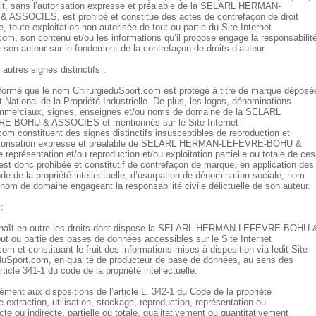
it, sans l’autorisation expresse et préalable de la SELARL HERMAN-
SSOCIES, est prohibé et constitue des actes de contrefaçon de droit
 toute exploitation non autorisée de tout ou partie du Site Internet
com, son contenu et/ou les informations qu’il propose engage la responsabilit
e son auteur sur le fondement de la contrefaçon de droits d’auteur.
autres signes distinctifs :
informé que le nom ChirurgieduSport.com est protégé à titre de marque déposé
ut National de la Propriété Industrielle. De plus, les logos, dénominations
mmerciaux, signes, enseignes et/ou noms de domaine de la SELARL
BOHU & ASSOCIES et mentionnés sur le Site Internet
com constituent des signes distinctifs insusceptibles de reproduction et
autorisation expresse et préalable de SELARL HERMAN-LEFEVRE-BOHU &
eprésentation et/ou reproduction et/ou exploitation partielle ou totale de ces
 est donc prohibée et constitutif de contrefaçon de marque, en application des
de de la propriété intellectuelle, d’usurpation de dénomination sociale, nom
nom de domaine engageant la responsabilité civile délictuelle de son auteur.
:
onnaît en outre les droits dont dispose la SELARL HERMAN-LEFEVRE-BOHU 
 ou partie des bases de données accessibles sur le Site Internet
om et constituant le fruit des informations mises à disposition via ledit Site
eduSport.com, en qualité de producteur de base de données, au sens des
rticle 341-1 du code de la propriété intellectuelle.
ment aux dispositions de l’article L. 342-1 du Code de la propriété
te extraction, utilisation, stockage, reproduction, représentation ou
cte ou indirecte, partielle ou totale, qualitativement ou quantitativement