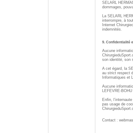
SELARL HERMAN-L
dommages, pouvant
La SELARL HERMA
interrompre, à to
Internet Chirurgie
indemnités.
9. Confidentialité
Aucune information
ChirurgieduSport.c
son identité, son
A cet égard, la
au strict respect 
Informatiques et L
Aucune informati
LEFEVRE-BOHU &
Enfin, l’intern
pas usage de cooki
ChirurgieduSport
Contact : webmas