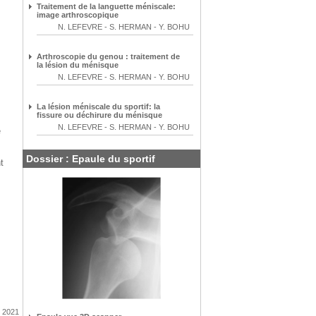
Traitement de la languette méniscale:
image arthroscopique
N. LEFEVRE
-
S. HERMAN
-
Y. BOHU
Arthroscopie du genou : traitement de
la lésion du ménisque
N. LEFEVRE
-
S. HERMAN
-
Y. BOHU
La lésion méniscale du sportif: la
fissure ou déchirure du ménisque
N. LEFEVRE
-
S. HERMAN
-
Y. BOHU
e
Dossier : Epaule du sportif
t
l 2021