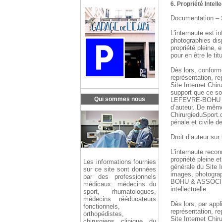
6. Propriété Intell
Documentation – S
L’internaute est 
photographies disp
propriété plein
pour en être le tit
Dès lors, conformé
représentation, re
Site Internet Chi
support que ce so
Qui sommes nous
LEFEVRE-BOHU & A
d’auteur. De même,
ChirurgieduSport.
pénale et civile d
Droit d’auteur sur 
L’internaute recon
propriété plein
Les informations fournies
générale du Site I
sur ce site sont données
images, photogra
par des professionnels
BOHU & ASSOCIES p
médicaux: médecins du
intellectuelle.
sport, rhumatologues,
médecins rééducateurs
Dès lors, par appl
fonctionnels,
représentation, re
orthopédistes,
Site Internet Chi
chirurgiens clinique du