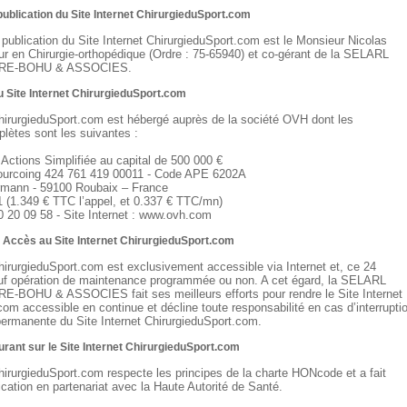
 publication du Site Internet ChirurgieduSport.com
 publication du Site Internet ChirurgieduSport.com est le Monsieur Nicolas
en Chirurgie-orthopédique (Ordre : 75-65940) et co-gérant de la SELARL
RE-BOHU & ASSOCIES.
 Site Internet ChirurgieduSport.com
ChirurgieduSport.com est hébergé auprès de la société OVH dont les
ètes sont les suivantes :
Actions Simplifiée au capital de 500 000 €
urcoing 424 761 419 00011 - Code APE 6202A
ermann - 59100 Roubaix – France
1 (1.349 € TTC l’appel, et 0.337 € TTC/mn)
20 20 09 58 - Site Internet : www.ovh.com
et Accès au Site Internet ChirurgieduSport.com
ChirurgieduSport.com est exclusivement accessible via Internet et, ce 24
auf opération de maintenance programmée ou non. A cet égard, la SELARL
OHU & ASSOCIES fait ses meilleurs efforts pour rendre le Site Internet
om accessible en continue et décline toute responsabilité en cas d’interrupti
permanente du Site Internet ChirurgieduSport.com.
gurant sur le Site Internet ChirurgieduSport.com
ChirurgieduSport.com respecte les principes de la charte HONcode et a fait
ification en partenariat avec la Haute Autorité de Santé.