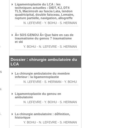
Ligamentoplastie du LCA : les
techniques actuelles : DIDT, KJ, DT4
TLS, Macintosh au fascia Lata, tendon
quadricipital, double faisceau, Lemaire,
rupture partielle, navigation, allogreffe
N. LEFEVRE
-
Y. BOHU
-
S. HERMAN
Â« SOS GENOU Â» Que faire en cas de
traumatisme du genou ? traumatisme
et ski
a
Y. BOHU
-
N. LEFEVRE
-
S. HERMAN
Dossier : chirurgie ambulatoire du
LCA
ès
La chirurgie ambulatoire du membre
inferieur : la ligamentoplastie
N. LEFEVRE
-
S. HERMAN
-
Y. BOHU
u.
Ligamentoplastie du genou en
ambulatoire
N. LEFEVRE
-
Y. BOHU
-
S. HERMAN
.
La chirurgie ambulatoire : définition,
historique
Y. BOHU
-
N. LEFEVRE
-
S. HERMAN