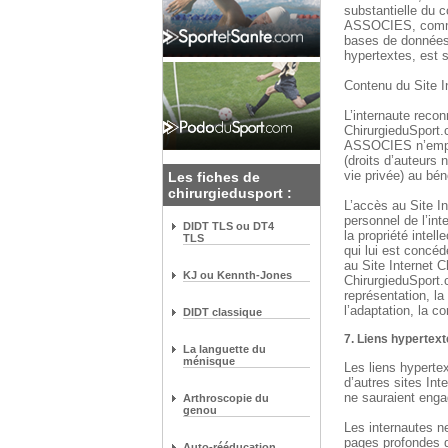
substantielle d
ASSOCIES, commise
bases de données,
hypertextes, est 
Contenu du Site I
L’internaute reco
ChirurgieduSpor
ASSOCIES n’emport
(droits d’auteurs 
vie privée) au bén
Les fiches de
chirurgiedusport :
L’accès au Site In
personnel de l’int
DIDT TLS ou DT4
la propriété intell
TLS
qui lui est con
au Site Internet 
KJ ou Kennth-Jones
ChirurgieduSport.c
représentation, la 
l’adaptation, la c
DIDT classique
7. Liens hypertex
La languette du
ménisque
Les liens hyperte
d’autres sites Int
ne sauraient en
Arthroscopie du
genou
Les internautes n
pages profondes d
Auto-rééducation