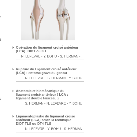
é
e
Opération du ligament croisé antérieur
(LCA): DIDT ou KJ
N. LEFEVRE
-
Y. BOHU
-
S. HERMAN
-
.
Rupture du Ligament croisé antérieur
(LCA) : entorse grave du genou
N. LEFEVRE
-
S. HERMAN
-
Y. BOHU
Anatomie et biomécanique du
ligament croisé antérieur ( LCA :
ligament double faisceau )
&
S. HERMAN
-
N. LEFEVRE
-
Y. BOHU
Ligamentoplastie du ligament croise
antérieur (LCA) selon la technique
DIDT TLS ou DT4 TLS
N. LEFEVRE
-
Y. BOHU
-
S. HERMAN