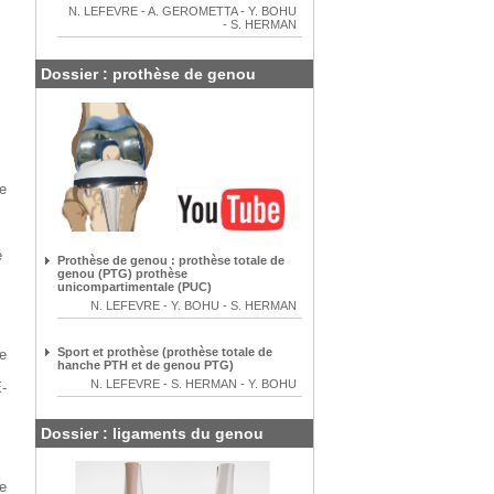
N. LEFEVRE
-
A. GEROMETTA
-
Y. BOHU
-
S. HERMAN
Dossier : prothèse de genou
ue
é
Prothèse de genou : prothèse totale de
genou (PTG) prothèse
unicompartimentale (PUC)
N. LEFEVRE
-
Y. BOHU
-
S. HERMAN
Sport et prothèse (prothèse totale de
e
hanche PTH et de genou PTG)
,
N. LEFEVRE
-
S. HERMAN
-
Y. BOHU
-
Dossier : ligaments du genou
ue