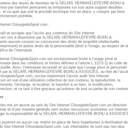
u contenu des bases de données de la SELARL HERMAN-LEFEVRE-BOHU &
 par transfert permanent ou temporaire sur tout autre support desdites
 et ce quel que soit le procédé technique mis en place, y compris par liens
strictement prohibée.
nternet ChirurgieduSport.com :
nnaît et accepte que l’accès aux contenus du Site Internet
t.com mis à disposition par la SELARL HERMAN-LEFEVRE-BOHU &
e aucune cession ou concession des droits de propriété intellectuelle
notamment) et autres droits de la personnalité (droit à l’image, au respect de l
éfice de l’internaute.
ternet ChirurgieduSport.com est exclusivement limité à l’usage privé et
ernaute dans les conditions et limites définies à l’article L.122-5 2) du code de
ectuelle. Ainsi, l’internaute reconnaît et accepte que l’usage privé et personnel
cédé par la SELARL HERMAN-LEFEVRE-BOHU & ASSOCIES, au titre de l’acc
ChirurgieduSport.com, exclue notamment l’accès audit Site Internet
om en vue d’une utilisation collective de son contenu, la reproduction, la
revente, l’échange, la location, le transfert à un tiers, la modification,
orrection, et ce tant à titre gracieux qu’onéreux de tout ou partie de son conten
tes
xtes mis en œuvre au sein du Site Internet ChirurgieduSport.com en direction
ernet et d’une manière générale vers toutes ressources existantes sur Internet
gager la responsabilité de la SELARL HERMAN-LEFEVRE-BOHU & ASSOCIES
e pourront en aucun cas mettre en place de liens hypertextes à destination de
u Site Internet ChirurgieduSport.com. Les internautes ne sont pas non plus