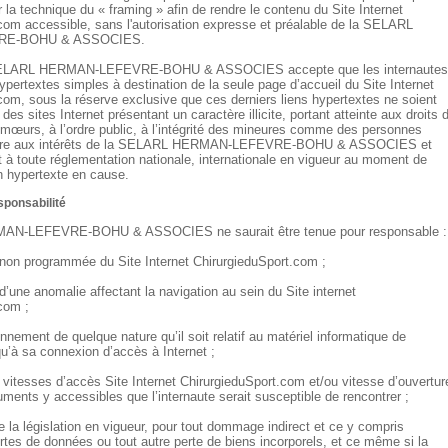
er la technique du « framing » afin de rendre le contenu du Site Internet
com accessible, sans l'autorisation expresse et préalable de la SELARL
RE-BOHU & ASSOCIES.
 SELARL HERMAN-LEFEVRE-BOHU & ASSOCIES accepte que les internautes
ypertextes simples à destination de la seule page d’accueil du Site Internet
com, sous la réserve exclusive que ces derniers liens hypertextes ne soient
es sites Internet présentant un caractère illicite, portant atteinte aux droits 
 mœurs, à l’ordre public, à l’intégrité des mineures comme des personnes
ore aux intérêts de la SELARL HERMAN-LEFEVRE-BOHU & ASSOCIES et
 à toute réglementation nationale, internationale en vigueur au moment de
en hypertexte en cause.
esponsabilité
N-LEFEVRE-BOHU & ASSOCIES ne saurait être tenue pour responsable :
n non programmée du Site Internet ChirurgieduSport.com ;
’une anomalie affectant la navigation au sein du Site internet
com ;
nnement de quelque nature qu’il soit relatif au matériel informatique de
 qu’à sa connexion d’accès à Internet ;
vitesses d’accès Site Internet ChirurgieduSport.com et/ou vitesse d’ouvertur
ments y accessibles que l’internaute serait susceptible de rencontrer ;
e la législation en vigueur, pour tout dommage indirect et ce y compris
tes de données ou tout autre perte de biens incorporels, et ce même si la