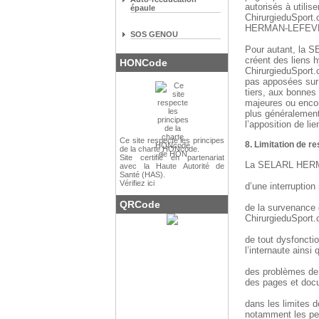
autorisés à utilis
épaule
ChirurgieduSport.
HERMAN-LEFEV
SOS GENOU
Pour autant, la
créent des liens h
HONCode
ChirurgieduSport.
pas apposées sur d
tiers, aux bonnes
majeures ou enc
plus généralement
l’apposition de li
Ce site respecte les
principes
8. Limitation de r
de la charte HONcode
.
Site certifié en partenariat
La SELARL HERMA
avec la Haute Autorité de
Santé (HAS).
Vérifiez ici
d’une interruptio
QRCode
de la survenance d
ChirurgieduSport.
de tout dysfonctio
l’internaute ainsi
des problèmes de 
des pages et docu
dans les limites d
notamment les per