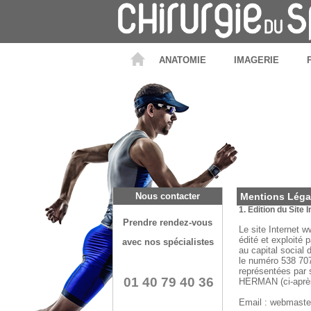
ANATOMIE
IMAGERIE
Nous contacter
Mentions Légale
1. Edition du Site
Prendre rendez-vous
Le site Internet w
édité et exploi
avec nos spécialistes
au capital social
le numéro 538 707
représentées par
01 40 79 40 36
HERMAN (ci-apr
Email : webmaster