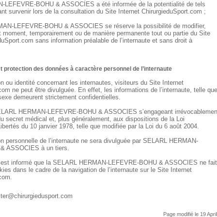
EFEVRE-BOHU & ASSOCIES a été informée de la potentialité de tels
 survenir lors de la consultation du Site Internet ChirurgieduSport.com ;
N-LEFEVRE-BOHU & ASSOCIES se réserve la possibilité de modifier,
ut moment, temporairement ou de manière permanente tout ou partie du Site
duSport.com sans information préalable de l’internaute et sans droit à
 et protection des données à caractère personnel de l’internaute
 ou identité concernant les internautes, visiteurs du Site Internet
om ne peut être divulguée. En effet, les informations de l’internaute, telle qu
 sexe demeurent strictement confidentielles.
 SELARL HERMAN-LEFEVRE-BOHU & ASSOCIES s’engageant irrévocablemen
du secret médical et, plus généralement, aux dispositions de la Loi
ibertés du 10 janvier 1978, telle que modifiée par la Loi du 6 août 2004.
on personnelle de l’internaute ne sera divulguée par SELARL HERMAN-
 ASSOCIES à un tiers.
aute est informé que la SELARL HERMAN-LEFEVRE-BOHU & ASSOCIES ne fait
es dans le cadre de la navigation de l’internaute sur le Site Internet
.com.
ter@chirurgiedusport.com
Page modifié le 19 Apri