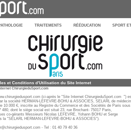
PATHOLOGIE
TRAITEMENTS
RÉÉDUCATION
SPORT E
s et Conditions d'Utilisation du Site Internet
 Internet ChirurgieduSport.com
ww.chirurgiedusport.com (ci-après le "Site Internet ChirurgieduSport.com ") e
té par la société HERMAN-LEFEVRE-BOHU & ASSOCIES, SELARL de médeci
 de 10.000 €, inscrite au Registre du Commerce et des Sociétés de Paris sous
 480, dont le siège social est situé 23, rue Brochant- 75017 Paris,
 ses co-gérants Messieurs Nicolas LEFEVRE, Yohann BOHU et Serge
ès la "SELARL HERMAN-LEFEVRE-BOHU & ASSOCIES").
@chirurgiedusport.com - Tel : 01 40 79 40 36