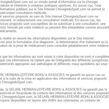
hirurgieduSport.com est un simple portail d’information sur la chirurgie
alisée et inhérente à certaines pratiques sportives. En aucun cas, l’une
formations publiées sur le Site Internet ChirurgieduSport.com ne permet la
 quelconque consultation médicale.
et services proposés au sein du Site Internet ChirurgieduSport.com ne
rectement, ni indirectement une consultation médicale. En aucun cas, les
ervices proposés sont susceptibles de se substituer à une consultation, une
nostic formulé par votre médecin ou peuvent être interprétées comme assurant
médicaments.
 mettre en oeuvre les informations disponibles sur le Site Internet
om pour la formulation d'un diagnostic, la détermination d'un traitement ou la
ssation de la prise de médicament sans consulter préalablement votre médecin
 que les informations qui sont mises à votre disposition ne sont ni complète
que ces informations ne traitent pas de l'intégralité des différents symptômes
aitements appropriés aux pathologies et différents maux quotidiens qui vous
LARL HERMAN-LEFEVRE-BOHU & ASSOCIES ne garantit en aucun cas un
t à la suite de la mise en application des informations et services proposés
et ChirurgieduSport.com.
rale, la SELARL HERMAN-LEFEVRE-BOHU & ASSOCIES ne garantit pas la
austivité et l'exactitude du contenu des informations et des services proposés
ernet ChirurgieduSport.com, la SELARL HERMAN-LEFEVRE-BOHU & ASSOCIE
moyens disponibles en œuvre afin d'offrir aux internautes un contenu de